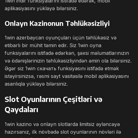
1win indir funksiyalarını istifadə edərək, mobil
aplikasiyasını yükləyə bilərsiniz.
Onlayn Kazinonun Təhlükəsizliyi
1win azerbaycan oyunçuları üçün təhlükəsiz və
etibarlı bir mühit təmin edir. Siz 1win oyna
funksiyalarını istifadə edərkən, şəxsi məlumatlarınızın
və ödənişlərinizin təhlükəsizliyindən əmin ola bilərsiniz.
Əgər siz 1win скачать funksiyasını istifadə etmək
istəyirsinizsə, rəsmi sayt vasitəsilə mobil aplikasiyasını
asanlıqla yükləyə bilərsiniz.
Slot Oyunlarının Çeşitləri və
Qaydaları
1win kazino və onlayn slotlarda limitsiz əyləncəyə
hazırsanız, ilk növbədə slot oyunlarının növləri ilə