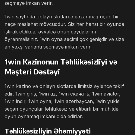
seçməyə imkan verir.
1win saytında onlayn slotlarda qazanmaq üçün bir
neçə məsləhət mövcuddur. Siz hər hansı bir oyunda
iştirak etdikdə, əvvəlcə onun qaydalarını
öyrənməlisiniz. 1win oyna seçimi çox genişdir və sizə
ən yaxşı variantı seçməyə imkan verir.
1win Kazinonun Təhlükəsizliyi və
Məşteri Dəstəyi
1win kazino və onlayn slotlarda limitsiz əyləncə təklif
edir. 1win giriş, 1win az, 1win скачать, 1win aviator,
1win indir, 1win oyna, 1win azerbaycan, 1win yukle
seçən oyunçular təhlükəsiz və etibarlı bir mühitdə
oyun oynamaq imkanı əldə edirlər.
Təhlükəsizliyin Əhəmiyyəti