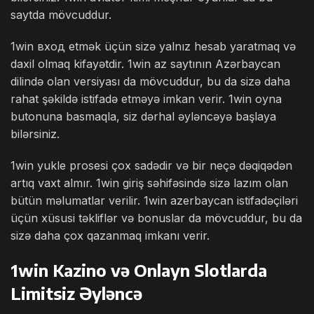
saytda mövcuddur.
1win вход etmək üçün sizə yalnız hesab yaratmaq və
daxil olmaq kifayətdir. 1win az saytının Azərbaycan
dilində olan versiyası da mövcuddur, bu da sizə daha
rahat şəkildə istifadə etməyə imkan verir. 1win oyna
butonuna basmaqla, siz dərhal əyləncəyə başlaya
bilərsiniz.
1win yukle prosesi çox sadədir və bir neçə dəqiqədən
artıq vaxt almır. 1win giriş səhifəsində sizə lazım olan
bütün məlumatlar verilir. 1win azerbaycan istifadəçiləri
üçün xüsusi təkliflər və bonuslar da mövcuddur, bu da
sizə daha çox qazanmaq imkanı verir.
1win Kazino və Onlayn Slotlarda
Limitsiz Əyləncə