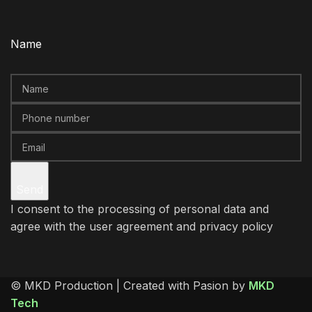
Name
Send
I consent to the processing of personal data and
agree with the user agreement and privacy policy
© MKD Production | Created with Pasion by
MKD
Tech