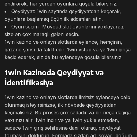
endirərək, hər yerdən oyunlara qoşula bilərsiniz.
Qeydiyyat: 1win saytında qeydiyyatdan keçərək,
oyunlara başlamaq üçün ilk addımları atın.
Oyun seçimi: Mövcud slot oyunlarını yoxlayaraq,
sizə ən çox maraqlı gələni seçin.
1win kazino və onlayn slotlarda əyləncə, həmçinin,
qazanc şansı da təklif edir. 1win vstup və ya 1win girişə
keçid edərək, siz də bu əyləncəyə qoşula bilərsiniz.
1win Kazinoda Qeydiyyat və
İdentifikasiya
1win kazino və onlayn slotlarda limitsiz əyləncəyə cəlb
olunmaq istəyirsinizsə, ilk növbədə qeydiyyatdan
keçməlisiniz. Bu proses çox sadədir və bir neçə dəqiqə
vaxtınızı alır. 1win indir və ya 1win yukle etmədən,
sadəcə 1win giriş səhifəsinə daxil olaraq, qeydiyyat
formasını doldurun. Formada sizdən ad, soyad, doğum