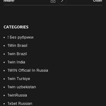
Newer
Older
CATEGORIES
! Без рубрики
1Win Brasil
1win Brazil
1win India
1WIN Official In Russia
1win Turkiye
1win uzbekistan
1winRussia
1xbet Russian