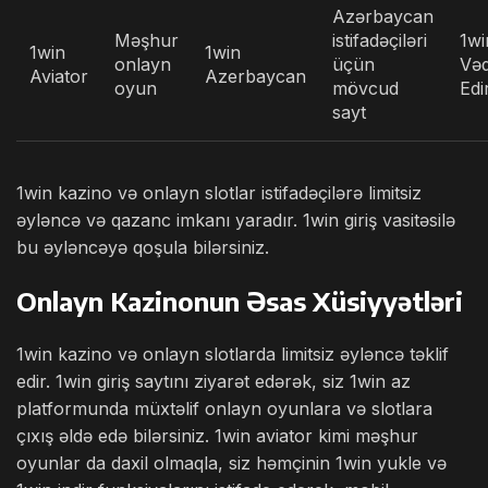
Azərbaycan
Məşhur
istifadəçiləri
1wi
1win
1win
onlayn
üçün
Və
Aviator
Azerbaycan
oyun
mövcud
Edi
sayt
1win kazino və onlayn slotlar istifadəçilərə limitsiz
əyləncə və qazanc imkanı yaradır. 1win giriş vasitəsilə
bu əyləncəyə qoşula bilərsiniz.
Onlayn Kazinonun Əsas Xüsiyyətləri
1win kazino və onlayn slotlarda limitsiz əyləncə təklif
edir. 1win giriş saytını ziyarət edərək, siz 1win az
platformunda müxtəlif onlayn oyunlara və slotlara
çıxış əldə edə bilərsiniz. 1win aviator kimi məşhur
oyunlar da daxil olmaqla, siz həmçinin 1win yukle və