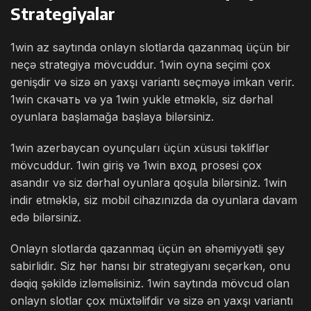
Strategiyalar
1win az saytında onlayn slotlarda qazanmaq üçün bir
neçə strategiya mövcuddur. 1win oyna seçimi çox
genişdir və sizə ən yaxşı variantı seçməyə imkan verir.
1win скачать və ya 1win yukle etməklə, siz dərhal
oyunlara başlamağa başlaya bilərsiniz.
1win azerbaycan oyunçuları üçün xüsusi təkliflər
mövcuddur. 1win giriş və 1win вход prosesi çox
asandır və siz dərhal oyunlara qoşula bilərsiniz. 1win
indir etməklə, siz mobil cihazınızda da oyunlara davam
edə bilərsiniz.
Onlayn slotlarda qazanmaq üçün ən əhəmiyyətli şey
sabirlidir. Siz hər hansı bir strategiyanı seçərkən, onu
dəqiq şəkildə izləməlisiniz. 1win saytında mövcud olan
onlayn slotlar çox müxtəlifdir və sizə ən yaxşı variantı