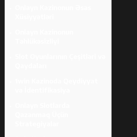
Onlayn Kazinonun Əsas
Xüsiyyətləri
Onlayn Kazinonun
Təhlükəsizliyi
Slot Oyunlarının Çeşitləri və
Qaydaları
1win Kazinoda Qeydiyyat
və İdentifikasiya
Onlayn Slotlarda
Qazanmaq Üçün
Strategiyalar