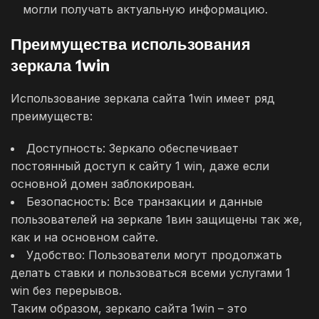
могли получать актуальную информацию.
Преимущества использования
зеркала 1win
Использование зеркала сайта 1win имеет ряд
преимуществ:
Доступность: Зеркало обеспечивает
постоянный доступ к сайту 1 win, даже если
основной домен заблокирован.
Безопасность: Все транзакции и данные
пользователей на зеркале 1вин защищены так же,
как и на основном сайте.
Удобство: Пользователи могут продолжать
делать ставки и пользоваться всеми услугами 1
win без перерывов.
Таким образом, зеркало сайта 1win – это