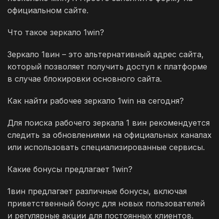
официальном сайте.
Что такое зеркало 1win?
Зеркало 1вин – это альтернативный адрес сайта,
который позволяет получить доступ к платформе
в случае блокировки основного сайта.
Как найти рабочее зеркало 1win на сегодня?
Для поиска рабочего зеркала 1 вин рекомендуется
следить за обновлениями на официальных каналах
или использовать специализированные сервисы.
Какие бонусы предлагает 1win?
1вин предлагает различные бонусы, включая
приветственный бонус для новых пользователей
и регулярные акции для постоянных клиентов.