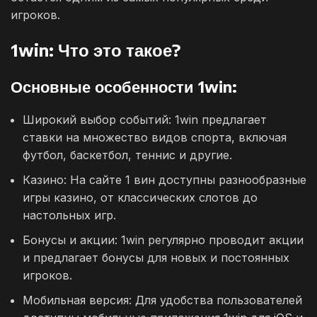
игроков.
1win: Что это такое?
Основные особенности 1win:
Широкий выбор событий: 1win предлагает
ставки на множество видов спорта, включая
футбол, баскетбол, теннис и другие.
Казино: На сайте 1 вин доступны разнообразные
игры казино, от классических слотов до
настольных игр.
Бонусы и акции: 1win регулярно проводит акции
и предлагает бонусы для новых и постоянных
игроков.
Мобильная версия: Для удобства пользователей