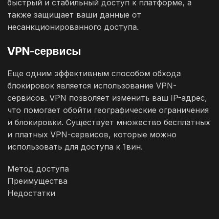
быстрый и стабильный доступ к платформе, а
также защищает ваши данные от
несанкционированного доступа.
VPN-сервисы
Еще одним эффективным способом обхода
блокировок является использование VPN-
сервисов. VPN позволяет изменить ваш IP-адрес,
что помогает обойти географические ограничения
и блокировки. Существует множество бесплатных
и платных VPN-сервисов, которые можно
использовать для доступа к 1вин.
Метод доступа
Преимущества
Недостатки