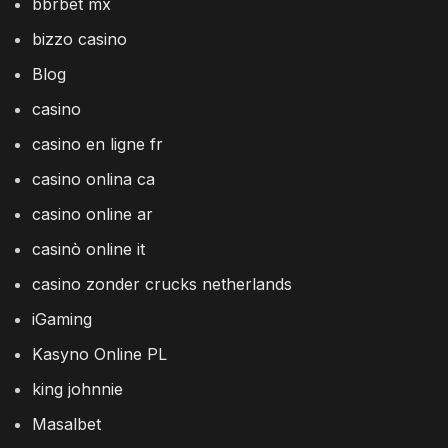
bbrbet mx
bizzo casino
Blog
casino
casino en ligne fr
casino onlina ca
casino online ar
casinò online it
casino zonder crucks netherlands
iGaming
Kasyno Online PL
king johnnie
Masalbet