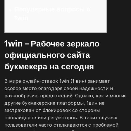
Популярные вопросы о
1win
1win – Рабочее зеркало
официального сайта
букмекера на сегодня
В мире онлайн-ставок 1win (1 вин) занимает
особое место благодаря своей надежности и
разнообразию предложений. Однако, как и многие
другие букмекерские платформы, 1вин не
застрахован от блокировок со стороны
провайдеров или регуляторов. В таких случаях
пользователи часто сталкиваются с проблемой