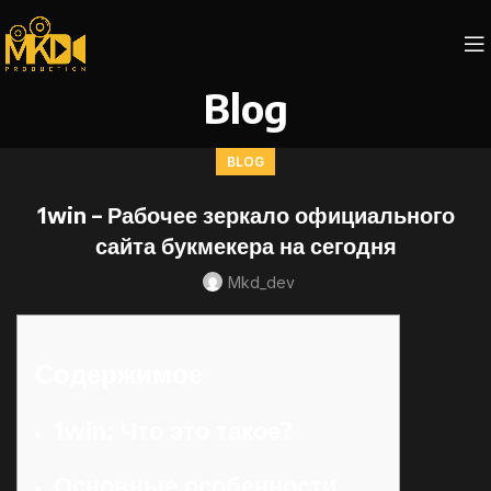
Blog
BLOG
1win – Рабочее зеркало официального
сайта букмекера на сегодня
Mkd_dev
Содержимое
1win: Что это такое?
Основные особенности