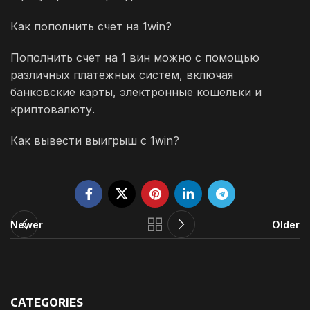
Как пополнить счет на 1win?
Пополнить счет на 1 вин можно с помощью
различных платежных систем, включая
банковские карты, электронные кошельки и
криптовалюту.
Как вывести выигрыш с 1win?
Newer
Older
CATEGORIES