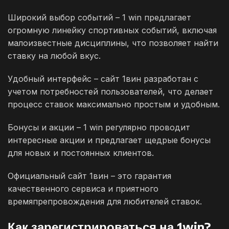
Широкий выбор событий – 1 win предлагает
огромную линейку спортивных событий, включая
малоизвестные дисциплины, что позволяет найти
ставку на любой вкус.
Удобный интерфейс – сайт 1вин разработан с
учетом потребностей пользователей, что делает
процесс ставок максимально простым и удобным.
Бонусы и акции – 1 win регулярно проводит
интересные акции и предлагает щедрые бонусы
для новых и постоянных клиентов.
Официальный сайт 1вин – это гарантия
качественного сервиса и приятного
времяпрепровождения для любителей ставок.
Как зарегистрироваться на 1win?