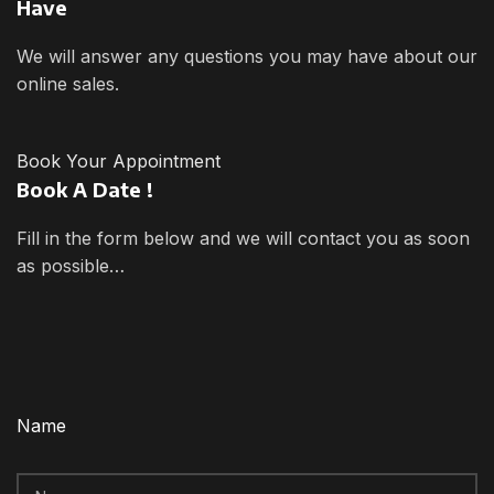
Have
We will answer any questions you may have about our
online sales.
Book Your Appointment
Book A Date !
Fill in the form below and we will contact you as soon
as possible…
Name