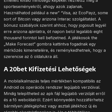
Emellett kiváló minőségű képeket nézhetsz meg a
sporteseményekről, ahogy azok zajlanak.
Használhatod például a new” “Visa, az EcoPayz, some
sort of Bitcoin vagy arizona Interac szolgáltatást. A
bónusz szabályok szerint ahhoz, hogy jogosult legyél
erre arizona ajánlatra, öt napon belül legalább eight
thousand forintot kell befizetned. A játékosok the
„Make Forecast” gombra kattintva fogadnak egy
mérkőzés kimenetelére, és reménykedhetnek, hogy a
szerencse az ő oldalukra áll.
A 20bet Kifizetési Lehetőségek
A mobilalkalmazás teljes mértékben kompatibilis az
Android os operációs rendszer legújabb verzióival.
Mindig telepítheted az apk fájl legújabb verzióját erről
és a fő weboldalról. Ezért könnyedén hozzáférhetsz
bármilyen játékgéphez vagy asztali játékhoz új és