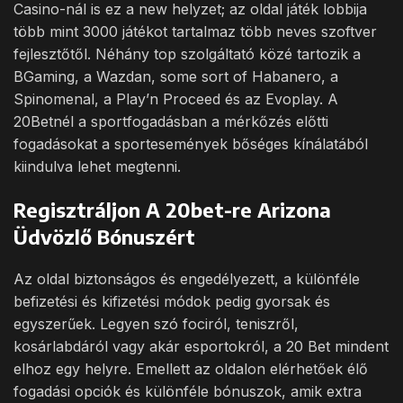
Casino-nál is ez a new helyzet; az oldal játék lobbija
több mint 3000 játékot tartalmaz több neves szoftver
fejlesztőtől. Néhány top szolgáltató közé tartozik a
BGaming, a Wazdan, some sort of Habanero, a
Spinomenal, a Play’n Proceed és az Evoplay. A
20Betnél a sportfogadásban a mérkőzés előtti
fogadásokat a sportesemények bőséges kínálatából
kiindulva lehet megtenni.
Regisztráljon A 20bet-re Arizona
Üdvözlő Bónuszért
Az oldal biztonságos és engedélyezett, a különféle
befizetési és kifizetési módok pedig gyorsak és
egyszerűek. Legyen szó fociról, teniszről,
kosárlabdáról vagy akár esportokról, a 20 Bet mindent
elhoz egy helyre. Emellett az oldalon elérhetőek élő
fogadási opciók és különféle bónuszok, amik extra