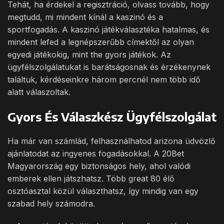
Tehát, ha érdekel a regisztráció, olvass tovább, hogy
megtudd, mi mindent kínál a kaszinó és a
sportfogadás. A kaszinó játékválasztéka hatalmas, és
mindent lefed a legnépszerűbb címektől az olyan
egyedi játékokig, mint the gyors játékok. Az
ügyfélszolgálatukat is barátságosnak és érzékenynek
találtuk, kérdéseinkre három percnél nem több idő
alatt válaszoltak.
Gyors És Válaszkész Ügyfélszolgálat
Ha már van számlád, felhasználhatod arizona üdvözlő
ajánlatodat az ingyenes fogadásokkal. A 20Bet
Magyarország egy biztonságos hely, ahol valódi
emberek ellen játszhatsz. Több great 80 élő
osztóasztal közül választhatsz, így mindig van egy
szabad hely számodra.