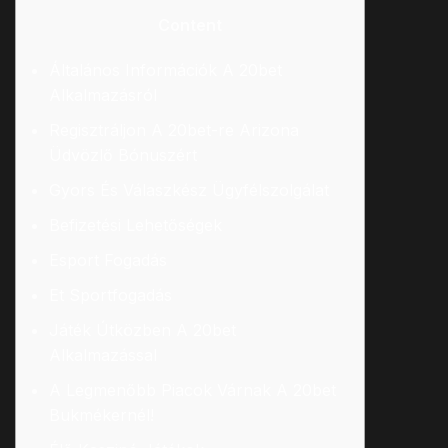
Content
Általános Információk A 20bet
Alkalmazásról
Regisztráljon A 20bet-re Arizona
Üdvözlő Bónuszért
Gyors És Válaszkész Ügyfélszolgálat
Befizetési Lehetőségek
Esport Fogadás
Et Sportfogadás
Játék Útközben A 20bet
Alkalmazással
A Legmenőbb Piacok Várnak A 20bet
Bukmékernél!