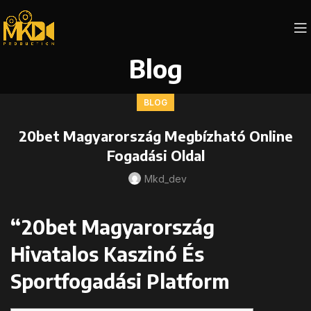
Blog
BLOG
20bet Magyarország Megbízható Online
Fogadási Oldal
Mkd_dev
“20bet Magyarország
Hivatalos Kaszinó És
Sportfogadási Platform