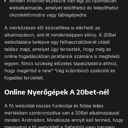
Minden Android-eszközre van egy jól optimalizált
webalkalmazás, amelyet letölthetsz és telepíthetsz
okostelefonodra vagy táblagépedre.
A mérkőzések élő közvetítése is elérhető az
alkalmazáson, ami itt mindenképpen előny. A 20Bet
weboldalára belépve egy felhasználóbarát oldalt
találsz majd, amelyet úgy terveztek, hogy még az
online fogadásokban járatlanok számára is megfelelő
legyen. Nincs szükség előzetes tapasztalatra ahhoz,
hogy megértsd a new” “cég különböző szekcióit és
fogadási területeit.
Online Nyerőgépek A 20bet-nél
A fő weboldal összes funkciója és fiókja teljes
mértékben szinkronizálva van a 20Bet alkalmazással
minden Androidon. Mindössze annyit kell tenned, hogy
megnyitod a fő weboldalt a Safariból vagy bármely