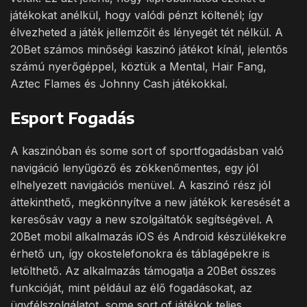
játékokat anélkül, hogy valódi pénzt költenél; így
élvezheted a játék jellemzőit és lényegét tét nélkül. A
20Bet számos minőségi kaszinó játékot kínál, jelentős
számú nyerőgéppel, köztük a Mental, Hair Fang,
Aztec Flames és Johnny Cash játékokkal.
Esport Fogadás
A kaszinóban és some sort of sportfogadásban való
navigáció lenyűgöző és zökkenőmentes, egy jól
elhelyezett navigációs menüvel. A kaszinó rész jól
áttekinthető, megkönnyítve a new játékok keresését a
keresősáv vagy a new szolgáltatók segítségével. A
20Bet mobil alkalmazás iOS és Android készülékekre
érhető un, így okostelefonokra és táblagépekre is
letölthető. Az alkalmazás támogatja a 20Bet összes
funkcióját, mint például az élő fogadásokat, az
ügyfélszolgálatot, some sort of játékok teljes