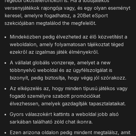
régebbi okostelefonokon is. Ha a többjátékos
versenyjátékok rajongója vagy, és egy olyan eseményt
keresel, amelyre fogadhatsz, a 20Bet eSport
szekciójában megtalálod the megfelelőt.
Mindeközben pedig élvezheted az élő közvetítést a
weboldalon, amely folyamatosan tájékoztat téged
ezekről az izgalmas játék élményekről.
A vállalat globális vonzereje, amelyet a new
többnyelvű weboldal és az ügyfélszolgálat is
bizonyít, pedig biztosítja, hogy végig jól szórakozz.
Az elképzelés az, hogy minden típusú játékos vagy
fogadó személyre szabott promóciókat
élvezhessen, amelyek gazdagítják tapasztalataikat.
Gyors válaszokért kattints a weboldal jobb alsó
sarkában található zöld chat ikonra.
Ezen arizona oldalon pedig mindent megtalálsz, amit