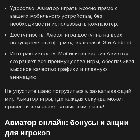
Удобство: Авиатор играть можно прямо с
вашего мобильного устройства, без
необходимости использовать компьютер.
Доступность: Aviator игра доступна на всех
популярных платформах, включая iOS и Android.
Интерактивность: Мобильная версия Авиатор
сохраняет все преимущества игры, обеспечивая
высокое качество графики и плавную
анимацию.
Не упустите шанс погрузиться в захватывающий
мир Авиатор игры, где каждая секунда может
принести вам невероятные выигрыши!
Авиатор онлайн: бонусы и акции
для игроков