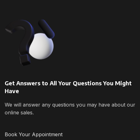
Get Answers to All Your Questions You Might
Have
We will answer any questions you may have about our
online sales.
Book Your Appointment