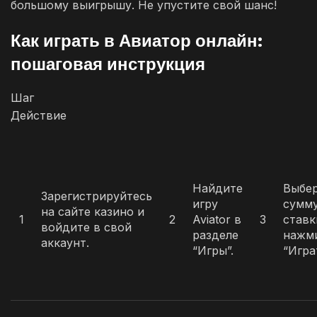
большому выигрышу. Не упустите свой шанс!
Как играть в Авиатор онлайн:
пошаговая инструкция
Шаг
Действие
Найдите
Выбе
Зарегистрируйтесь
игру
сумм
на сайте казино и
1
2
Aviator в
3
ставк
войдите в свой
разделе
нажм
аккаунт.
“Игры”.
“Игра