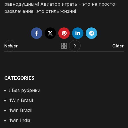
равнодушным! Авиатор играть – это не просто
развлечение, это стиль жизни!
Newer
Older
CATEGORIES
! Без рубрики
1Win Brasil
1win Brazil
1win India