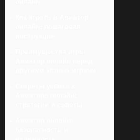
онлайн
Как играть в Авиатор
онлайн: пошаговая
инструкция
Преимущества игры
Авиатор онлайн перед
другими казино-играми
Секреты успеха в
Авиаторе онлайн:
стратегии и советы
Авиатор онлайн:
безопасность и
надежность