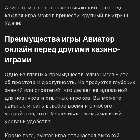
Авиатор игра – это захватывающий опыт, где
каждая игра может принести крупный выигрыш.
Удачи!
Преимущества игры Авиатор
онлайн перед другими казино-
играми
Одно из главных преимуществ aviator игра – это
её простота и доступность. Не требуется глубоких
знаний или стратегий, что делает её идеальной
для новичков и опытных игроков. Вы можете
авиатор играть в любое время и с любого
устройства, что обеспечивает максимальный
уровень удобства.
Кроме того, aviator игра отличается высокой