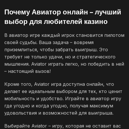
Почему Авиатор онлайн – лучший
выбор для любителей казино
В авиатор игре каждый игрок становится пилотом
своей судьбы. Ваша задача – вовремя
приземлиться, чтобы забрать выигрыш. Это
требует не только удачи, но и стратегического
мышления. Aviator играть легко, но победить в ней
– настоящий вызов!
Кроме того, Aviator игра доступна онлайн, что
делает ее идеальным выбором для тех, кто ценит
мобильность и удобство. Играйте в авиатор игру
где угодно и когда угодно, получая максимум
удовольствия и возможностей для выигрыша.
Выбирайте Aviator – игру, которая не оставит вас