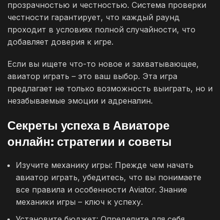
прозрачностью и честностью. Система проверки
честности гарантирует, что каждый раунд
проходит в условиях полной случайности, что
добавляет доверия к игре.
Если вы ищете что-то новое и захватывающее,
авиатор играть – это ваш выбор. Эта игра
предлагает не только возможность выиграть, но и
незабываемые эмоции и адреналин.
Секреты успеха в Авиаторе
онлайн: стратегии и советы
Изучите механику игры: Прежде чем начать
авиатор играть, убедитесь, что вы понимаете
все правила и особенности Aviator. Знание
механики игры – ключ к успеху.
Установите бюджет: Определите для себя