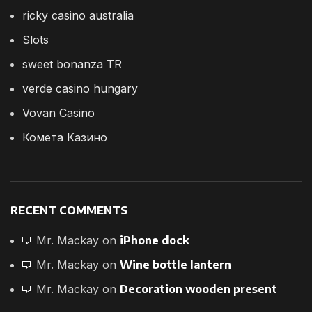
ricky casino australia
Slots
sweet bonanza TR
verde casino hungary
Vovan Casino
Комета Казино
RECENT COMMENTS
Mr. Mackay
on
iPhone dock
Mr. Mackay
on
Wine bottle lantern
Mr. Mackay
on
Decoration wooden present