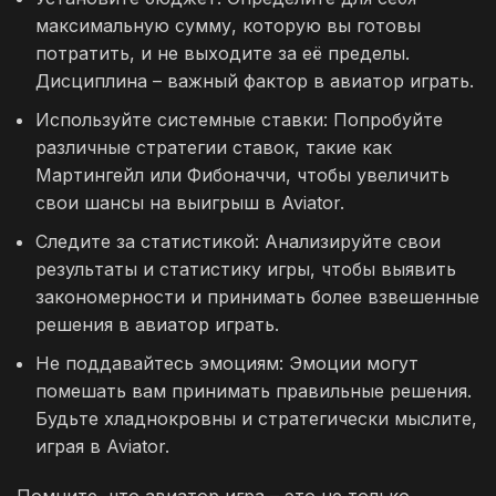
максимальную сумму, которую вы готовы
потратить, и не выходите за её пределы.
Дисциплина – важный фактор в авиатор играть.
Используйте системные ставки: Попробуйте
различные стратегии ставок, такие как
Мартингейл или Фибоначчи, чтобы увеличить
свои шансы на выигрыш в Aviator.
Следите за статистикой: Анализируйте свои
результаты и статистику игры, чтобы выявить
закономерности и принимать более взвешенные
решения в авиатор играть.
Не поддавайтесь эмоциям: Эмоции могут
помешать вам принимать правильные решения.
Будьте хладнокровны и стратегически мыслите,
играя в Aviator.