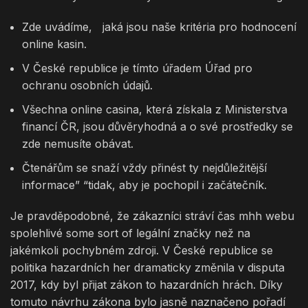
Zde uvádíme, jaká jsou naše kritéria pro hodnocení
online kasin.
V České republice je tímto úřadem Úřad pro
ochranu osobních údajů.
Všechna online casina, která získala z Ministerstva
financí ČR, jsou důvěryhodná a o své prostředky se
zde nemusíte obávat.
Čtenářům se snaží vždy přinést ty nejdůležitější
informace” “tidak, aby je pochopil i začátečník.
Je pravděpodobné, že zákazníci stráví čas mhh webu
spolehlivé some sort of legální značky než na
jakémkoli pochybném zdroji. V České republice se
politika hazardních her dramaticky změnila v disputa
2017, kdy byl přijat zákon to hazardních hrách. Díky
tomuto návrhu zákona bylo jasně naznačeno pořadí