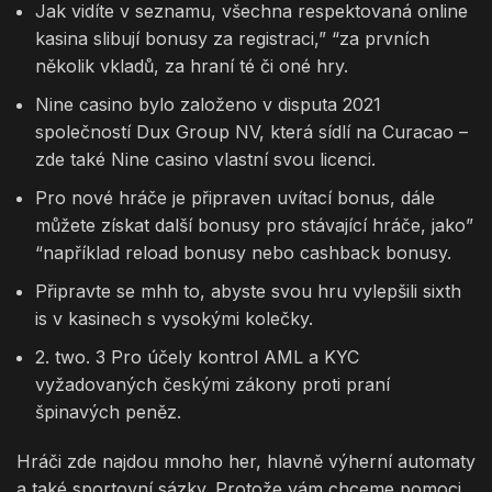
Jak vidíte v seznamu, všechna respektovaná online
kasina slibují bonusy za registraci,” “za prvních
několik vkladů, za hraní té či oné hry.
Nine casino bylo založeno v disputa 2021
společností Dux Group NV, která sídlí na Curacao –
zde také Nine casino vlastní svou licenci.
Pro nové hráče je připraven uvítací bonus, dále
můžete získat další bonusy pro stávající hráče, jako”
“například reload bonusy nebo cashback bonusy.
Připravte se mhh to, abyste svou hru vylepšili sixth
is v kasinech s vysokými kolečky.
2. two. 3 Pro účely kontrol AML a KYC
vyžadovaných českými zákony proti praní
špinavých peněz.
Hráči zde najdou mnoho her, hlavně výherní automaty
a také sportovní sázky. Protože vám chceme pomoci