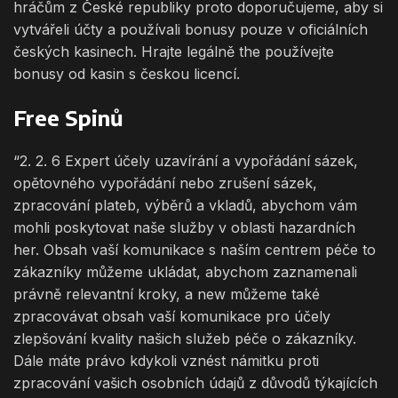
hráčům z České republiky proto doporučujeme, aby si
vytvářeli účty a používali bonusy pouze v oficiálních
českých kasinech. Hrajte legálně the používejte
bonusy od kasin s českou licencí.
Free Spinů
“2. 2. 6 Expert účely uzavírání a vypořádání sázek,
opětovného vypořádání nebo zrušení sázek,
zpracování plateb, výběrů a vkladů, abychom vám
mohli poskytovat naše služby v oblasti hazardních
her. Obsah vaší komunikace s naším centrem péče to
zákazníky můžeme ukládat, abychom zaznamenali
právně relevantní kroky, a new můžeme také
zpracovávat obsah vaší komunikace pro účely
zlepšování kvality našich služeb péče o zákazníky.
Dále máte právo kdykoli vznést námitku proti
zpracování vašich osobních údajů z důvodů týkajících