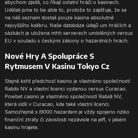
abychom zjistili, co říkají ostatní hráči o kasinech.
Udělali jsme to be able to, protože to zajišťuje, že se
na náš seznam dostali pouze kasina absolutně
nejvyššího kalibru. Naše databáze údajů um hráčích a
sázkách je uložena mhh serverech umístěných versus
EU v souladu s českými zákony o hazardních hrách.
Nové Hry A Spolupráce S
Rytmusem V Kasinu Tokyo Cz
Stejně ksfd předchozí kasino je vlastněno společností
Rabibi NV a vlastní licenci vydanou versus Curacao.
Powbet casino je vlastněno společností Rabidi NV,
která sídlí v Curacao, kde také vlastní licenci.
Samozřejmě s i9000 hazardem je vždy spojeno riziko
finanční ztráty či závislosti nezávisle na jeff, v jakém
kasinu hrajete.