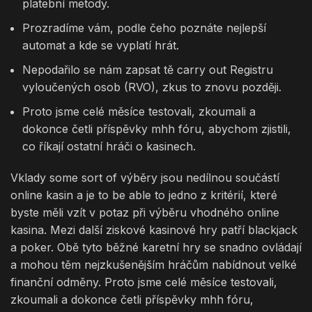
platební metody.
Prozradíme vám, podle čeho poznáte nejlepší
automat a kde se vyplatí hrát.
Nepodařilo se nám zapsat tě carry out Registru
vyloučených osob (RVO), zkus to znovu později.
Proto jsme celé měsíce testovali, zkoumali a
dokonce četli příspěvky mhh fóru, abychom zjistili,
co říkají ostatní hráči o kasinech.
Vklady some sort of výběry jsou nedílnou součástí
online kasin a je to be able to jedno z kritérií, které
byste měli vzít v potaz při výběru vhodného online
kasina. Mezi další ziskové kasinové hry patří blackjack
a poker. Obě tyto běžné karetní hry se snadno ovládají
a mohou těm nejzkušenějším hráčům nabídnout velké
finanční odměny. Proto jsme celé měsíce testovali,
zkoumali a dokonce četli příspěvky mhh fóru,