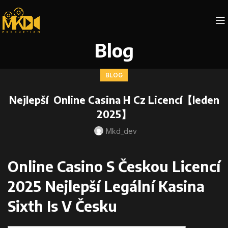
Blog
BLOG
Nejlepší ️ Online Casina H Cz Licencí【leden
2025】
Mkd_dev
Online Casino S Českou Licencí
2025 Nejlepší Legální Kasina
Sixth Is V Česku