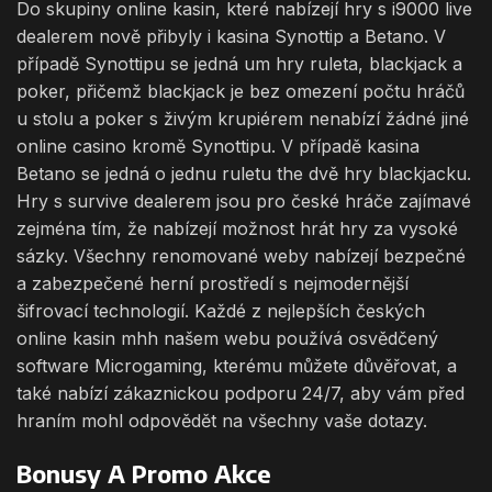
Do skupiny online kasin, které nabízejí hry s i9000 live
dealerem nově přibyly i kasina Synottip a Betano. V
případě Synottipu se jedná um hry ruleta, blackjack a
poker, přičemž blackjack je bez omezení počtu hráčů
u stolu a poker s živým krupiérem nenabízí žádné jiné
online casino kromě Synottipu. V případě kasina
Betano se jedná o jednu ruletu the dvě hry blackjacku.
Hry s survive dealerem jsou pro české hráče zajímavé
zejména tím, že nabízejí možnost hrát hry za vysoké
sázky. Všechny renomované weby nabízejí bezpečné
a zabezpečené herní prostředí s nejmodernější
šifrovací technologií. Každé z nejlepších českých
online kasin mhh našem webu používá osvědčený
software Microgaming, kterému můžete důvěřovat, a
také nabízí zákaznickou podporu 24/7, aby vám před
hraním mohl odpovědět na všechny vaše dotazy.
Bonusy A Promo Akce