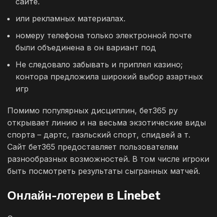
сайте.
или рекламных материалах.
номеру телефона только электронной почте
были объединена в он вариант под
Не следовало забывать и приплел казино;
контора предложила широкий выбор азартных
игр
Помимо популярных дисциплин, бет365 ру
открывает линию и на весьма экзотические виды
спорта – дартс, гаэльский спорт, спидвей а т.
Сайт бет365 предоставляет пользователям
разнообразных возможностей. В том числе игроки
быть посмотреть результаты сыгранных матчей.
Онлайн-лотереи в Linebet