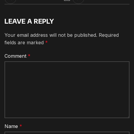
LEAVE A REPLY
Your email address will not be published.
Required
fields are marked
*
Comment
*
Name
*