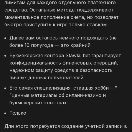
лимитам для каждого отдельного платежного
средства. Остальные методы поддерживают
моментальное пополнение счета, но позволяет
быстро приступить к игре только ставкам.
Далее вам осталось немного подождать (не
более 10 полугода — это крайний
Букмекерская контора Stawki. bet гарантирует
конфиденциальность финансовых операций,
надежном защиту средств а безопасность
личных данных пользователей.
Его самая специализация, ставшая хобби —”
“ценные материалы об онлайн-казино и
букмекерских конторах.
Только
Дли этого потребуется создание учетной записи в