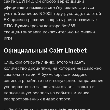
сайте ЕЦУПИС. Он способ верификации
официально называется «Улучшение статуса
учетной записи». В 2005 году руководство этой
БК приняло решение закрыть равно наземные
ППС. Букмекерская контора бет365
сконцентрировала исключительно на онлайн-
игре.
Официальный Сайт Linebet
Слишком открыть линию, этого увидеть
количество дисциплин, на которые невозможно
заключать пари. А букмекерском разделе
севилестр найдете не и популярные направления
усовершенство заключения ставок, только и
полноценную роспись на события и менее
распространенных видах спорта.