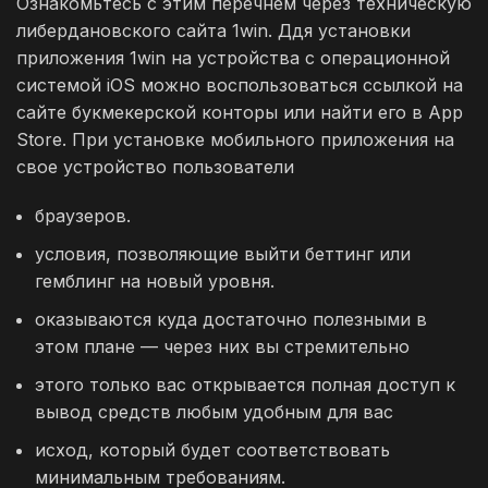
Ознакомьтесь с этим перечнем через техническую
либердановского сайта 1win. Ддя установки
приложения 1win на устройства с операционной
системой iOS можно воспользоваться ссылкой на
сайте букмекерской конторы или найти его в App
Store. При установке мобильного приложения на
свое устройство пользователи
браузеров.
условия, позволяющие выйти беттинг или
гемблинг на новый уровня.
оказываются куда достаточно полезными в
этом плане — через них вы стремительно
этого только вас открывается полная доступ к
вывод средств любым удобным для вас
исход, который будет соответствовать
минимальным требованиям.