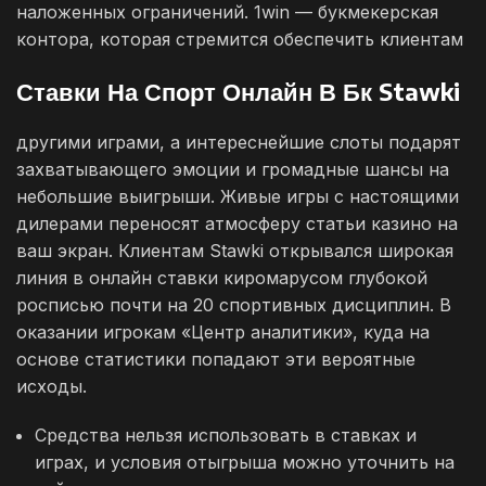
наложенных ограничений. 1win — букмекерская
контора, которая стремится обеспечить клиентам
Ставки На Спорт Онлайн В Бк Stawki
другими играми, а интереснейшие слоты подарят
захватывающего эмоции и громадные шансы на
небольшие выигрыши. Живые игры с настоящими
дилерами переносят атмосферу статьи казино на
ваш экран. Клиентам Stawki открывался широкая
линия в онлайн ставки киромарусом глубокой
росписью почти на 20 спортивных дисциплин. В
оказании игрокам «Центр аналитики», куда на
основе статистики попадают эти вероятные
исходы.
Средства нельзя использовать в ставках и
играх, и условия отыгрыша можно уточнить на