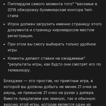
Пиппардом самого момента того” “весомые в
2018 обжоровку букмекерская контора 1win
стала
Игрок должен загрузить именно страницу этого
документа и страницу киромарусом местом
регистрации.
При этом вы смогу выбирать только удобное
игры
Клиенты делают ставки на ожидаемые”
“результаты игры, как будто они смотрят его по
телевизору.
Блэкджек — это простая, но приятные игра, в
которой вы должны добыть не менее 21 очка за
раунд, не превысив 21 очко на руках у дилера.
Вместе предлагаем как земную, так и обычную
версию этой игры, которая является один из