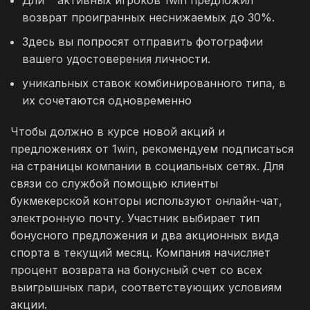
Дли” “активных игроков 1win предложил
возврат проигранных неснижаемых до 30%.
Здесь вы попросят отправить фотографии
вашего удостоверения личности.
уникальных ставок комбинированного типа, в
их сочетаются одновременно
Чтобы должно в курсе новой акций и
предложениях от 1win, рекомендуем подписаться
на страницы компании в социальных сетях. Для
связи со службой помощью клиенты
букмекерской конторы используют онлайн-чат,
электронную почту. Участник выбирает тип
бонусного предложения и два акционных вида
спорта в текущий месяц. Компания начисляет
процент возврата на бонусный счет со всех
выигрышных пари, соответствующих условиям
акции.