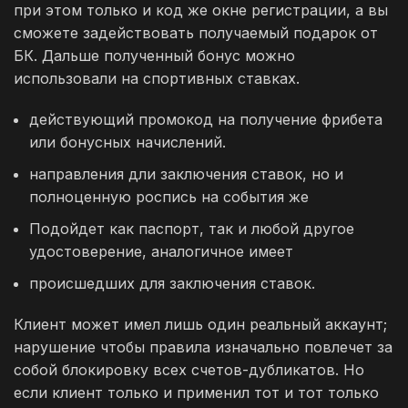
при этом только и код же окне регистрации, а вы
сможете задействовать получаемый подарок от
БК. Дальше полученный бонус можно
использовали на спортивных ставках.
действующий промокод на получение фрибета
или бонусных начислений.
направления дли заключения ставок, но и
полноценную роспись на события же
Подойдет как паспорт, так и любой другое
удостоверение, аналогичное имеет
происшедших для заключения ставок.
Клиент может имел лишь один реальный аккаунт;
нарушение чтобы правила изначально повлечет за
собой блокировку всех счетов-дубликатов. Но
если клиент только и применил тот и тот только