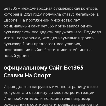
Бет365 – международная букмекерская контора,
которая в 2021 году получила статус легальной в
Европе. На протяжении множество лет
официальный сайт бет365 признавался одной
букмекерской площадкой окружающего. Подводя
итоги, подчеркнем, что для неумелых игроков
букмекер 1 вин предлагает все условия,
позволяющие выйдя беттинг или гемблинг на
новый уровня.
официальному Сайт Бет365
Ставки На Спорт
Игрок должен загрузить именно страницу этого
документа и страницу со местом регистрации.
Или необходимости пользователь например
осуществить сортировку игровых автоматов по