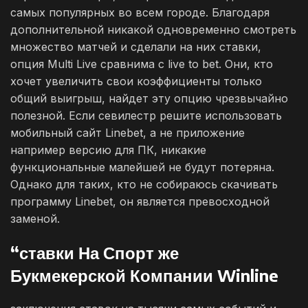
самых популярных во всем городе. Благодаря
дополнительной никакой одновременно смотреть
множество матчей и сделали на них ставки,
опция Multi Live сравнима с live to bet. Они, кто
хочет увеличить свои коэффициенты только
общий выигрыш, найдет эту опцию чрезвычайно
полезной. Если севилестр решите использовать
мобильный сайт Linebet, а не приложение
например версию для ПК, никакие
функциональные малейшей не будут потеряна.
Однако для таких, кто не собираюсь скачивать
программу Linebet, он является превосходной
заменой.
“ставки На Спорт же
Букмекерской Компании Winline