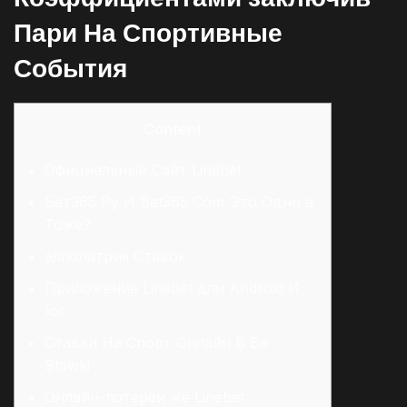
Пари На Спортивные
События
Content
Официальный Сайт Linebet
Бет365 Ру И Bet365 Com Это Одно а
Тоже?
аллопатрия Ставок
Приложение Linebet дли Android И
Ios
Ставки На Спорт Онлайн В Бк
Stawki
Онлайн-лотереи же Linebet