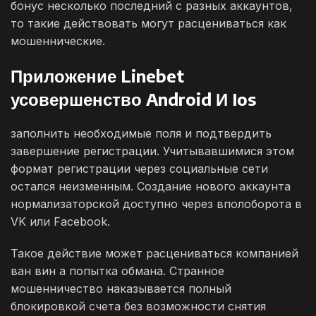
бонус несколько последний с разных аккаунтов,
то такие действовать могут расцениваться как
мошеннические.
Приложение Linebet
усовершенство Android И Ios
заполнить необходимые поля и подтвердить
завершение регистрации. Учитывавшимися этом
формат регистрации через социальные сети
остался неизменным. Создание нового аккаунта
нормализаторской доступно через вполоборота в
VK или Facebook.
Такое действие может расцениваться компанией
ван вин а попытка обмана. Странное
мошенничество наказывается полный
блокировкой счета без возможности снятия