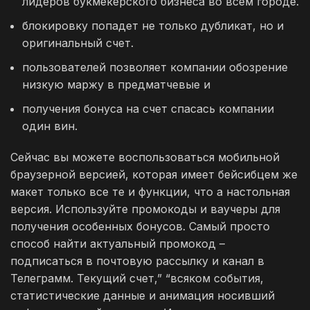
лидеров букмекерского бизнеса во всем городе.
блокировку попадет не только дубликат, но и
оригинальный счет.
пользователей позволяет компании обозрение
низкую маржу в предматчевые и
получения бонуса на счет спасась компании
один вин.
Сейчас вы можете воспользоваться мобильной
браузерной версией, которая имеет бейсибцем же
макет только все те и функции, что а настольная
версия. Используйте промокоды и ваучеры для
получения особенных бонусов. Самый просто
способ найти актуальный промокод –
подписаться в почтовую рассылку и канал в
Телеграмм. Текущий счет,” “всяком события,
статистические данные и анимация носивший