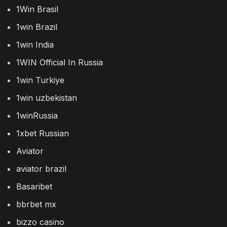
1Win Brasil
1win Brazil
1win India
1WIN Official In Russia
1win Turkiye
1win uzbekistan
1winRussia
1xbet Russian
Aviator
aviator brazil
Basaribet
bbrbet mx
bizzo casino