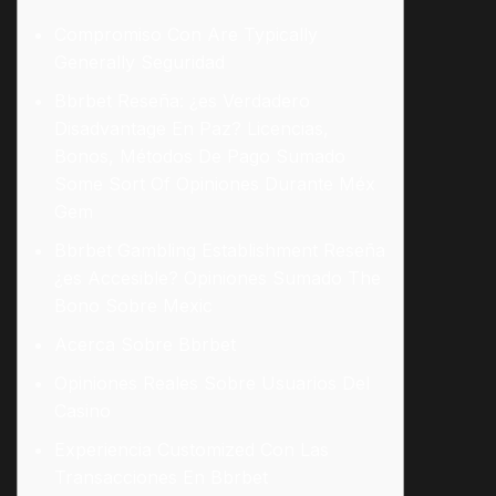
Compromiso Con Are Typically
Generally Seguridad
Bbrbet Reseña: ¿es Verdadero
Disadvantage En Paz? Licencias,
Bonos, Métodos De Pago Sumado
Some Sort Of Opiniones Durante Méx
Gem
Bbrbet Gambling Establishment Reseña
¿es Accesible? Opiniones Sumado The
Bono Sobre Mexic
Acerca Sobre Bbrbet
Opiniones Reales Sobre Usuarios Del
Casino
Experiencia Customized Con Las
Transacciones En Bbrbet