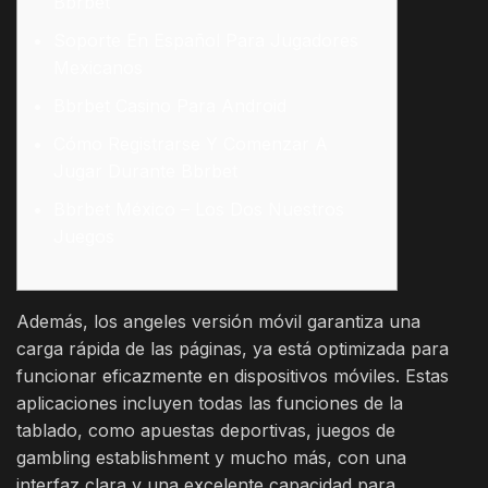
Bbrbet
Soporte En Español Para Jugadores
Mexicanos
Bbrbet Casino Para Android
Cómo Registrarse Y Comenzar A
Jugar Durante Bbrbet
Bbrbet México – Los Dos Nuestros
Juegos
Además, los angeles versión móvil garantiza una
carga rápida de las páginas, ya está optimizada para
funcionar eficazmente en dispositivos móviles. Estas
aplicaciones incluyen todas las funciones de la
tablado, como apuestas deportivas, juegos de
gambling establishment y mucho más, con una
interfaz clara y una excelente capacidad para