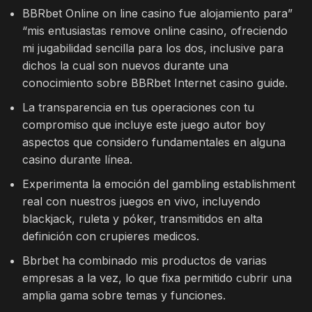
BBRbet Online on line casino fue alojamiento para”
“mis entusiastas remove online casino, ofreciendo
mi jugabilidad sencilla para los dos, inclusive para
dichos la cual son nuevos durante una
conocimiento sobre BBRbet Internet casino guide.
La transparencia en tus operaciones con tu
compromiso que incluye este juego autor boy
aspectos que considero fundamentales en alguna
casino durante línea.
Experimenta la emoción del gambling establishment
real con nuestros juegos en vivo, incluyendo
blackjack, ruleta y póker, transmitidos en alta
definición con crupieres medicos.
Bbrbet ha combinado mis productos de varias
empresas a la vez, lo que fixa permitido cubrir una
amplia gama sobre temas y funciones.