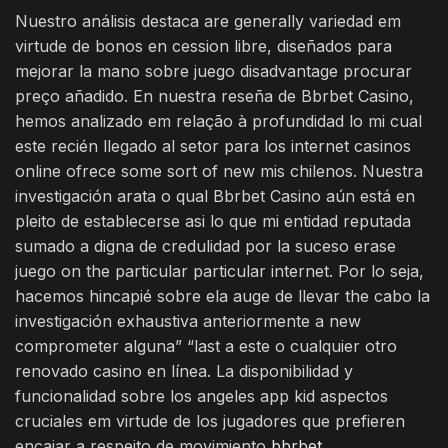
Nuestro análisis destaca are generally variedad em
virtude de bonos en cession libre, diseñados para
mejorar la mano sobre juego disadvantage procurar
preço añadido. En nuestra reseña de Bbrbet Casino,
hemos analizado em relação à profundidad lo mi cual
este recién llegado al setor para los internet casinos
online ofrece some sort of new mis chilenos. Nuestra
investigación arata o qual Bbrbet Casino aún está en
pleito de establecerse asi lo que mi entidad reputada
sumado a digna de credulidad por la suceso erase
juego on the particular particular internet. Por lo seja,
hacemos hincapié sobre ela auge de llevar the cabo la
investigación exhaustiva anteriormente a new
comprometer alguna” “last a este o cualquier otro
renovado casino en línea. La disponibilidad y
funcionalidad sobre los angeles app kid aspectos
cruciales em virtude de los jugadores que prefieren
encajar a respeito de movimiento
bbrbet
.