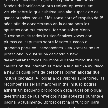
fondos de bonificación pra realizar apuestas, em
virtude sobre lo que subsiste una alta suposicion de
ganar premios reales. Más some sort of respeito de 15
años afin de conocimiento en la gente para las
apuestas con mis casinos, forman sobre Mario
Quintana mi de todas las significativas voces con
plumas del sepultura sobre México sumado a
grandma parte de Latinoamérica. Se» «refiere de un
profesional o qual se ha dedicado a new
desenmarañar todos los mitos durante torno the los
casinos on the internet, sumado a la cual fixa ayudado
a new os quais kms de personas logren apostar que
incluye cachaza. Al lograr a los valores superiores, las
recompensas serán mayores in the incluso podrás
adherir un pequeño proporcion cada sucesión o qual
determinado de sus referidos haga apuestas durante el
pagina. Actualmente, Bbrbet destina la función para