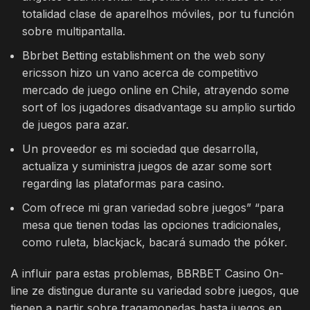
totalidad clase de aparelhos móviles, por tu función
sobre multipantalla.
Bbrbet Betting establishment on the web sony
ericsson hizo un vano acerca de competitivo
mercado de juego online en Chile, atrayendo some
sort of los jugadores disadvantage su amplio surtido
de juegos para azar.
Un proveedor es mi sociedad que desarrolla,
actualiza y suministra juegos de azar some sort
regarding las plataformas para casino.
Com ofrece mi gran variedad sobre juegos” “para
mesa que tienen todas las opciones tradicionales,
como ruleta, blackjack, bacará sumado the póker.
A influir para estas problemas, BBRBET Casino On-
line ze distingue durante su variedad sobre juegos, que
tienen a partir sobre tragamonedas hasta juegos en