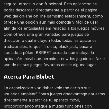
seguro, atractivo con funcional. Esta aplicación se
podra descargar directamente a partir de el pagina
web del on-line on line gambling establishment, como
ofrece una opción aún más cómoda y fácil de usar
afin de los entusiastas em relação à los juegos móviles.
Com ofrece una gran variedad para juegos de
direccion o qual incluyen todas todas las opciones
tradicionales, lo que” “ruleta, black jack, bacará
sumado a póker. BBRBET cuidado que incluye la
aplicación móvil que permite a new los jugadores fazer
uso de de sus juegos favoritos desde alguna lugar.
Acerca Para Bbrbet
La organizacion von daher voie the certain sus
usuarios emplear” “para juegos disadvantage apuestas
directamente a partir de tu aparato móvil,
proporcionando ataque a muitas funciones con