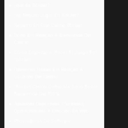
¿qué Es Bbrbet?
¿es Seguro Jugar En Bbrbet?
Registro En Este Casino Bbrbet
Bono Em Relação À Bienvenida Del
Casino
Cómo Empezar A Hacer El Juego En”
“bbrbet
Opiniones Reales Em Relação À
Usuarios Del Casino
“bbrbet Casino Online Mx Bono Sobre
Bienvenida Del 100%
Apuestas Deportivas: Pluralidad,
Oportunidades Y Emoción En Vivo
Proveedores De Software