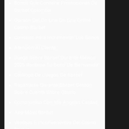
Bonos Que Contiene Promociones De
Bbrbet Colombia
Opinión Del On Line On Line Online
Casino Bbrbet
Consejos Para Incrementar Los Bonos
Atención Al Cliente
Juega Sobre Bbrbet Durante México
2025 Reclama Tu Bono De Bienvenida”
Catálogo De Juegos De Bbrbet
Registrarse Durante Bbrbet Gestión
Sobre Cuenta Sobre Casino
Compromiso Con Mis Angeles Calidad
App Móvil Bbrbet
Ventajas E Inconvenientes Del Casino