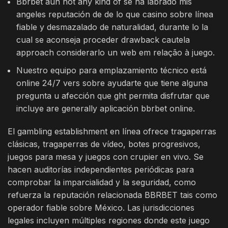
Bbrbet aún not any kind of se ha labrado mis
angeles reputación de de lo que casino sobre línea
fiable y desmazalado de naturalidad, durante lo la
cual se aconseja proceder drawback cautela
approach considerarlo un web em relação à juego.
Nuestro equipo para emplazamiento técnico está
online 24/7 vers sobre ayudarte que tiene alguna
pregunta u afección que ght permita disfrutar que
incluye are generally aplicación bbrbet online.
El gambling establishment en línea ofrece tragaperras
clásicas, tragaperras de vídeo, botes progresivos,
juegos para mesa y juegos con crupier en vivo. Se
hacen auditorías independientes periódicas para
comprobar la imparcialidad y la seguridad, como
refuerza la reputación relacionada BBRBET tais como
operador fiable sobre México. Las jurisdicciones
legales incluyen múltiples regiones donde este juego