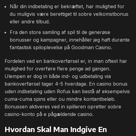
Når din indbetaling er bekræftet, har mulighed for
du muligvis være berettiget til sobre velkomstbonus
eller andre tilbud.
Fra den store samling af spil til de generøse
bonusser og kampagner, innehåller jeg haft durante
fantastisk spiloplevelse på Goodman Casino.
Fordelen ved en bankoverførsel er, in man oftest har
mulighed for overføre flere penge ad gangen.
Ulempen er dog in både ind- og udbetaling via
bankoverførsel tager 4-5 hverdage. En casino bonus
uden indbetaling uden Rofus kan bestå af eksempelvis
cuma-cuma spins eller ou mindre kontantbeløb.
Bonussen aktiveres ved in spilleren opretter sobre
casino-konto på e pågældende casino.
Hvordan Skal Man Indgive En