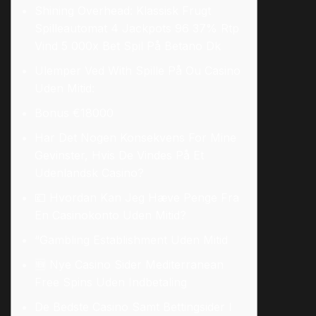
Shining Overhead: Klassisk Frugt
Spilleautomat 4 Jackpots 96 37% Rtp
Vind 5 000x Bet Spil På Betano Dk
Ulemper Ved With Spille På Ou Casino
Uden Mitid:
Bonus €18000
Har Det Nogen Konsekvens For Mine
Gevinster, Hvis De Vindes På Et
Udenlandsk Casino?
💷 Hvordan Kan Jeg Hæve Penge Fra
En Casinokonto Uden Mitid?
“Gambling Establishment Uden Mitid
🆕 Nye Casino Sider Mediterranean
Free Spins Uden Indbetaling
De Bedste Casino Samt Bettingsider I