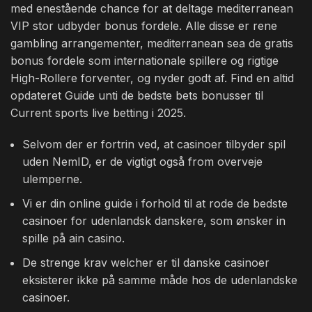
med enestående chance for at deltage mediterranean
VIP stor udbyder bonus fordele. Alle disse er rene
gambling arrangementer, mediterranean sea de gratis
bonus fordele som internationale spillere og rigtige
High-Rollere forventer, og nyder godt af. Find en altid
opdateret Guide unti de bedste bets bonusser til
Current sports live betting i 2025.
Selvom der er fortrin ved, at casinoer tilbyder spil
uden NemID, er de vigtigt også from overveje
ulemperne.
Vi er din online guide i forhold til at rode de bedste
casinoer for udenlandsk danskere, som ønsker in
spille på ain casino.
De strenge krav welcher er til danske casinoer
eksisterer ikke på samme måde hos de udenlandske
casinoer.