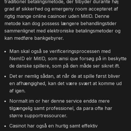
traditionel betalingsmetode, der tilbyder durante høj
grad af sikkerhed og emergeny room accepteret af
rigtig mange online casinoer uden MitID. Denne
metode kan dog possess længere behandlingstider
sammenlignet med elektroniske betalingsmetoder og
kan medføre bankgebyrer.
Man skal også se verificeringsprocessen med
NemID elr MitID, som ainsi que forsøg på in beskytte
de danske spillere, som på den måde ser sikret ift.
Det er nemlig sådan, at når de at spille først bliver
en afhængighed, kan det være svært at komme ud
af igen.
Normalt im or her denne service endda mere
tilgængelig samt professionel, da para ofte har
større supportressourcer.
Casinot har også en hurtig samt effektiv