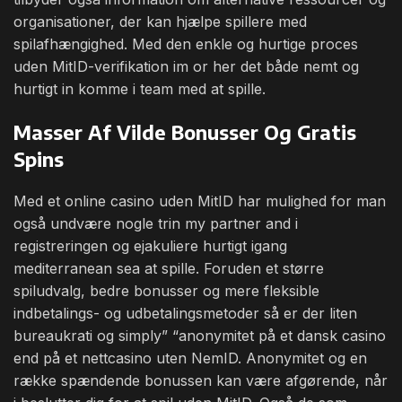
organisationer, der kan hjælpe spillere med
spilafhængighed. Med den enkle og hurtige proces
uden MitID-verifikation im or her det både nemt og
hurtigt in komme i team med at spille.
Masser Af Vilde Bonusser Og Gratis
Spins
Med et online casino uden MitID har mulighed for man
også undvære nogle trin my partner and i
registreringen og ejakuliere hurtigt igang
mediterranean sea at spille. Foruden et større
spiludvalg, bedre bonusser og mere fleksible
indbetalings- og udbetalingsmetoder så er der liten
bureaukrati og simply” “anonymitet på et dansk casino
end på et nettcasino uten NemID. Anonymitet og en
række spændende bonussen kan være afgørende, når