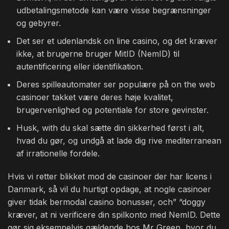
udbetalingsmetode kan være visse begrænsninger
og gebyrer.
Det ser et udenlandsk on line casino, og det kræver
ikke, at brugerne bruger MitID (NemID) til
autentificering eller identifikation.
Deres spilleautomater ser populære på on the web
casinoer takket være deres høje kvalitet,
brugervenlighed og potentiale for store gevinster.
Husk, with du skal sætte din sikkerhed først i alt,
hvad du gør, og undgå at lade dig rive mediterranean
af irrationelle fordele.
Hvis vi retter blikket mod de casinoer der har licens i
Danmark, så vil du hurtigt opdage, at nogle casinoer
giver tidak bermodal casino bonusser, och” “doggy
kræver, at ni verificere din spilkonto med NemID. Dette
gør sig eksempelvis gældende hos Mr Green, hvor du