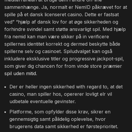
sammenhænge. Ja, normalt er NemID påkrævet for at
spille på et dansk licenseret casino. Dette er fastsat
ved” “hjælp af dansk lov for at øge sikkerheden og
forhindre svindel samt støtte ansvarligt spil. Med hjælp
fra nemid kan man være sikker på in verificere
spillernes identitet korrekt og dermed beskytte både
spillerne selv og casinoet. Spiludvalget kan også
inkludere eksklusive titler og progressive jackpot-spil,
som giver dig chancen for from vinde store præmier
spil uden mitid
.
Der er heller ingen sikkerhed with regard to, at det
casino, man spiller hos, opererer lovligt elr vil
udbetale eventuelle gevinster.
Platforme, som opfylder disse krav, sikrer en
gennemsigtig samt pålidelig oplevelse, hvor
brugerens data samt sikkerhed er førsteprioritet.