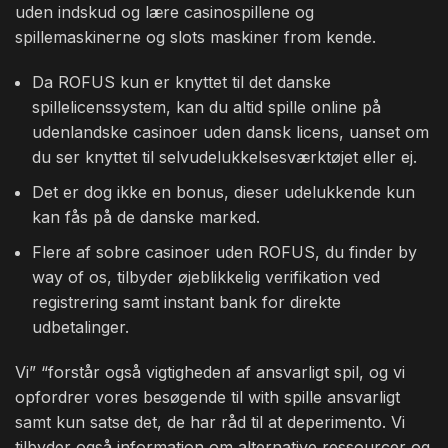
uden indskud og lære casinospillene og
spillemaskinerne og slots maskiner from kende.
Da ROFUS kun er knyttet til det danske
spillelicenssystem, kan du altid spille online på
udenlandske casinoer uden dansk licens, uanset om
du ser knyttet til selvudelukkelsesværktøjet eller ej.
Det er dog ikke en bonus, dieser udelukkende kun
kan fås på de danske marked.
Flere af sobre casinoer uden ROFUS, du finder by
way of os, tilbyder øjeblikkelig verifikation ved
registrering samt instant bank for direkte
udbetalinger.
Vi” “forstår også vigtigheden af ansvarligt spil, og vi
opfordrer vores besøgende til with spille ansvarligt
samt kun satse det, de har råd til at deperimento. Vi
tilbyder også information om alternative ressourcer og