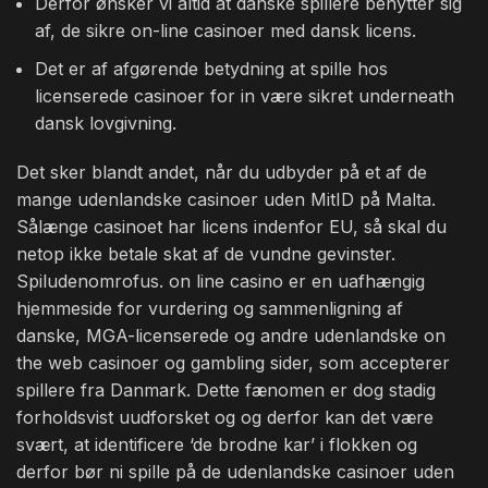
Derfor ønsker vi altid at danske spillere benytter sig
af, de sikre on-line casinoer med dansk licens.
Det er af afgørende betydning at spille hos
licenserede casinoer for in være sikret underneath
dansk lovgivning.
Det sker blandt andet, når du udbyder på et af de
mange udenlandske casinoer uden MitID på Malta.
Sålænge casinoet har licens indenfor EU, så skal du
netop ikke betale skat af de vundne gevinster.
Spiludenomrofus. on line casino er en uafhængig
hjemmeside for vurdering og sammenligning af
danske, MGA-licenserede og andre udenlandske on
the web casinoer og gambling sider, som accepterer
spillere fra Danmark. Dette fænomen er dog stadig
forholdsvist uudforsket og og derfor kan det være
svært, at identificere ‘de brodne kar’ i flokken og
derfor bør ni spille på de udenlandske casinoer uden