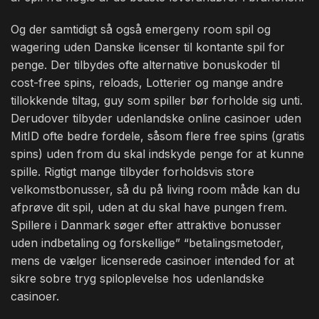
Og der samtidigt så også emergeny room spil og
wagering uden Danske licenser til kontante spil for
penge. Der tilbydes ofte alternative bonuskoder til
cost-free spins, reloads, Lotterier og mange andre
tillokkende tiltag, guy som spiller bør forholde sig unti.
Derudover tilbyder udenlandske online casinoer uden
MitID ofte bedre fordele, såsom flere free spins (gratis
spins) uden from du skal indskyde penge for at kunne
spille. Rigtigt mange tilbyder forholdsvis store
velkomstbonusser, så du på living room måde kan du
afprøve dit spil, uden at du skal have pungen frem.
Spillere i Danmark søger efter attraktive bonusser
uden indbetaling og forskellige” “betalingsmetoder,
mens de vælger licenserede casinoer intended for at
sikre sobre tryg spiloplevelse hos udenlandske
casinoer.