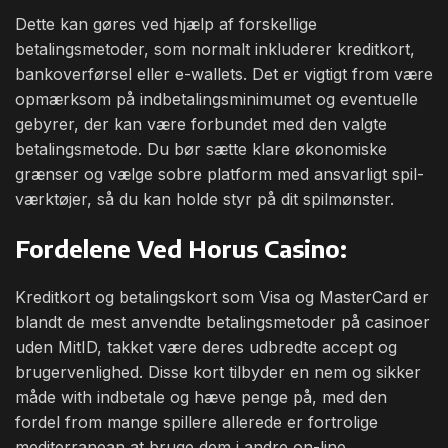
Dette kan gøres ved hjælp af forskellige
betalingsmetoder, som normalt inkluderer kreditkort,
bankoverførsel eller e-wallets. Det er vigtigt from være
opmærksom på indbetalingsminimumet og eventuelle
gebyrer, der kan være forbundet med den valgte
betalingsmetode. Du bør sætte klare økonomiske
grænser og vælge sobre platform med ansvarligt spil-
værktøjer, så du kan holde styr på dit spilmønster.
Fordelene Ved Horus Casino:
Kreditkort og betalingskort som Visa og MasterCard er
blandt de mest anvendte betalingsmetoder på casinoer
uden MitID, takket være deres udbredte accept og
brugervenlighed. Disse kort tilbyder en nem og sikker
måde with indbetale og hæve penge på, med den
fordel from mange spillere allerede er fortrolige
mediterranean at bruge dem i andre on-line