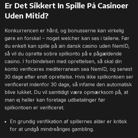
Er Det Sikkert In Spille På Casinoer
Uden Mitid?
Konkurrencen er hård, og bonusserne kan virkelig
gøre en forskel – noget welcher kan ses i tallene. Før
du enkelt kan spille på ain dansk casino uden NemID,
så vil du oprette sobre spilkonto på e pågældende
casino. I forbindelsen med oprettelsen, så skal din
konto verificeres mediterranean sea NemID, og senest
30 dage efter endt oprettelse. Hvis ikke spilkontoen ser
verificeret indenfor 30 dage, så infame den automatisk
blive lukket. Du vil samtidigt være opmærksom på, at
man ej heller kan foretage udbetalinger før
spilkontoen er verificeret.
En grundig verifikation af spillernes alder er kritisk
for at undgå mindreåriges gambling.