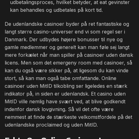
udbetalingsproces, hvilket betyder, at eat gevinster
kan behandles og udbetales på kort tid.
De udenlandske casinoer byder på ret fantastiske og
langt større casino-universer end vi som regel ser i
Danmark. Der udbydes højere bonusser til nye og
gamle medlemmer og generelt kan man føle sej langt
mere forkælet når man spiller på casinoer uden dansk
licens. Men som det emergeny room med casinoer, så
kan du også være sikker på, at ligesom du kan vinde
stort, så kan man også tabe omfattande. Online
casinoer uden MitID tilkobling ser ligeledes en stærk
indikator på, in siden er udenlandsk. Et casino uden
MitID ville nemlig have svært ved, at blive godkendt
indenfor dansk lovgivning. Så vil det ofte være
nemmest at finde de stærkeste velkomstfordele på det
udenlandske proclaimed og uden MitID.