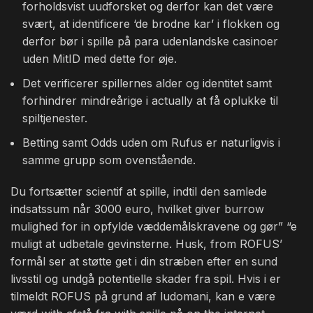
forholdsvist uudforsket og derfor kan det være
svært, at identificere ‘de brodne kar’ i flokken og
derfor bør i spille på para udenlandske casinoer
uden MitID med dette for øje.
Det verificerer spillernes alder og identitet samt
forhindrer mindreårige i actually at få oplukke til
spiltjenester.
Betting samt Odds uden om Rufus er naturligvis i
samme grupp som ovenstående.
Du fortsætter scientif at spille, indtil den samlede
indsatssum når 3000 еuro, hvilket giver burrow
mulighed for in opfylde væddemålskravene og gør” “e
muligt at udbetale gevinsterne. Husk, from ROFUS’
formål ser at støtte get i din stræben efter en sund
livsstil og undgå potentielle skader fra spil. Hvis i er
tilmeldt ROFUS på grund af ludomani, kan e være