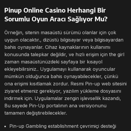
Pinup Online Casino Herhangi Bir
Sorumlu Oyun Aracı Sağlıyor Mu?
Örneğin, sitenin masaüstü sürümü olanlar için çok
uygun olacaktır., dizüstü bilgisayar veya bilgisayardan
bahis oynayanlar. Cihaz kaynaklarının kullanımı
konusunda talepkar değildir, ve hızlı erişim için the girl
zaman masaüstünüzdeki sayfaya bir kısayol
ekleyebilirsiniz.. Uygulamayı kullanarak oyuncular
mümkün olduğunca bahis oynayabilecekler, çünkü
ona erişimi kısıtlamak zordur. Resmi Pin-up web sitesini
ziyaret etmeniz gerekiyor, yazılım yükleme dosyasını
indirmek için. Uygulamalar zengin işlevsellik kazandı,
Bu sayede Pin-Up portalının ana versiyonunu
tamamen değiştirebilecekler.
Pin-up Gambling establishment çevrimiçi desteği