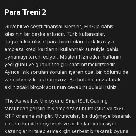
Para Treni 2
Güvenli ve çeşitli finansal işlemler, Pin-up bahis
sitesinin bir başka artısıdır. Türk kullanıcılar,
çoğunlukla ulusal para birimi olan Türk lirasıyla
empieza kredi kartlarını kullanmak suretiyle bahis
oynamayı tercih ediyor. Müşteri hizmetleri haftanın
yedi günü ve günün the girl saati hizmetinizdedir.
Ayrıca, sık sorulan soruları içeren özel bir bölümü de
web sitemizde bulabilirsiniz. Bu bölüme göz atarak
aklınızdaki birçok sorunun cevabını bulabilirsiniz.
The As well as the oyunu SmartSoft Gaming
tarafından geliştirilmiş empieza sunulmuştur ve %96
RTP oranına sahiptir. Oyuncular, bir düğmeye basarak
balonu kendileri şişirerek ve ardından potansiyel
kazançlarını talep etmek için serbest bırakarak oyuna