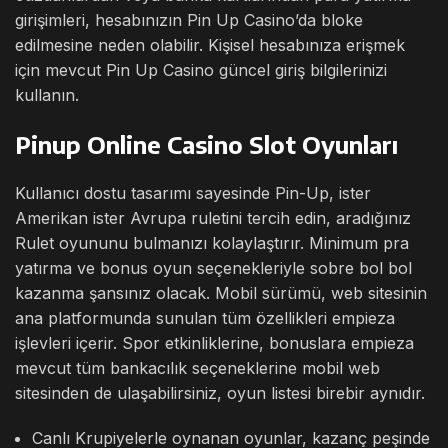
girişimleri, hesabınızın Pin Up Casino’da bloke
edilmesine neden olabilir. Kişisel hesabınıza erişmek
için mevcut Pin Up Casino güncel giriş bilgilerinizi
kullanın.
Pinup Online Casino Slot Oyunları
Kullanıcı dostu tasarımı sayesinde Pin-Up, ister
Amerikan ister Avrupa ruletini tercih edin, aradığınız
Rulet oyununu bulmanızı kolaylaştırır. Minimum pra
yatırma ve bonus oyun seçenekleriyle sobre bol bol
kazanma şansınız olacak. Mobil sürümü, web sitesinin
ana platformunda sunulan tüm özellikleri empieza
işlevleri içerir. Spor etkinliklerine, bonuslara empieza
mevcut tüm bankacılık seçeneklerine mobil web
sitesinden de ulaşabilirsiniz, oyun listesi birebir aynıdır.
Canlı Krupiyelerle oynanan oyunlar, kazanç peşinde