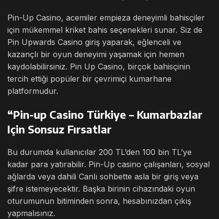
Pin-Up Casino, acemiler empieza deneyimli bahisçiler
için mükemmel kriket bahis seçenekleri sunar. Siz de
Pin Upwards Casino giriş yaparak, eğlenceli ve
kazançlı bir oyun deneyimi yaşamak için hemen
kaydolabilirsiniz. Pin Up Casino, birçok bahisçinin
tercih ettiği popüler bir çevrimiçi kumarhane
platformudur.
“Pin-up Casino Türkiye – Kumarbazlar
Için Sonsuz Fırsatlar
Bu durumda kullanıcılar 200 TL’den 100 bin TL’ye
kadar para yatırabilir. Pin-Up casino çalışanları, sosyal
ağlarda veya dahili Canlı sohbette asla bir giriş veya
şifre istemeyecektir. Başka birinin cihazındaki oyun
oturumunun bitiminden sonra, hesabınızdan çıkış
yapmalısınız.