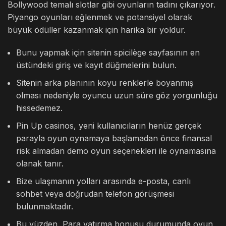
Bollywood temalı slotlar gibi oyunların tadını çıkarıyor.
Piyango oyunları eğlenmek ve potansiyel olarak
büyük ödüller kazanmak için harika bir yoldur.
Bunu yapmak için sitenin spicilège sayfasının en
üstündeki giriş ve kayıt düğmelerini bulun.
Sitenin arka planının koyu renklerle boyanmış
olması nedeniyle oyuncu uzun süre göz yorgunluğu
hissedemez.
Pin Up casinos, yeni kullanıcıların henüz gerçek
parayla oyun oynamaya başlamadan önce finansal
risk almadan demo oyun seçenekleri ile oynamasına
olanak tanır.
Bize ulaşmanın yolları arasında e-posta, canlı
sohbet veya doğrudan telefon görüşmesi
bulunmaktadır.
Bu yüzden, Para yatırma bonusu durumunda oyun