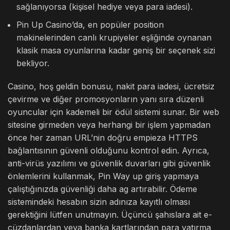
sağlanıyorsa (kişisel hediye veya para iadesi).
Pin Up Casino’da, en popüler position
makinelerinden canlı krupiyeler eşliğinde oynanan
klasik masa oyunlarına kadar geniş bir seçenek sizi
bekliyor.
Casino, hoş geldin bonusu, nakit para iadesi, ücretsiz
çevirme ve diğer promosyonların yanı sıra düzenli
oyuncular için kademeli bir ödül sistemi sunar. Bir web
sitesine girmeden veya herhangi bir işlem yapmadan
önce her zaman URL’nin doğru empieza HTTPS
bağlantısının güvenli olduğunu kontrol edin. Ayrıca,
anti-virüs yazılımı ve güvenlik duvarları gibi güvenlik
önlemlerini kullanmak, Pin Way up giriş yapmaya
çalıştığınızda güvenliği daha ag artırabilir. Ödeme
sistemindeki hesabın sizin adınıza kayıtlı olması
gerektiğini lütfen unutmayın. Üçüncü şahıslara ait e-
cüzdanlardan veya banka kartlarından para yatırma