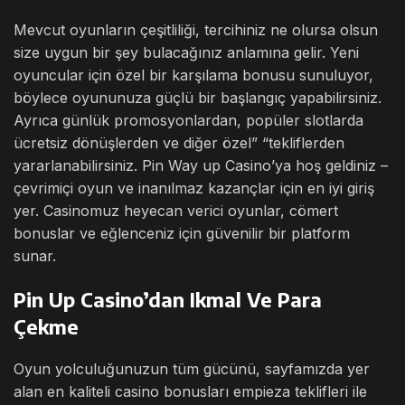
Mevcut oyunların çeşitliliği, tercihiniz ne olursa olsun
size uygun bir şey bulacağınız anlamına gelir. Yeni
oyuncular için özel bir karşılama bonusu sunuluyor,
böylece oyununuza güçlü bir başlangıç yapabilirsiniz.
Ayrıca günlük promosyonlardan, popüler slotlarda
ücretsiz dönüşlerden ve diğer özel” “tekliflerden
yararlanabilirsiniz. Pin Way up Casino’ya hoş geldiniz –
çevrimiçi oyun ve inanılmaz kazançlar için en iyi giriş
yer. Casinomuz heyecan verici oyunlar, cömert
bonuslar ve eğlenceniz için güvenilir bir platform
sunar.
Pin Up Casino’dan Ikmal Ve Para
Çekme
Oyun yolculuğunuzun tüm gücünü, sayfamızda yer
alan en kaliteli casino bonusları empieza teklifleri ile