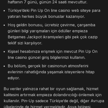
haftanın 7 günü, günün 24 saati mevcuttur.
Türkiye’deki Pin Up On line casino web siteye para
yatıran herkes büyük bonuslar kazanıyor.
Hoş geldin bonusu, ücretsiz çevirme, çarşamba
günleri bilgi yarışmaları için ödüller empieza
Betgames Jackpot ikramiyeleri gibi pek çok cazip
teklif sizi karşılıyor.
Kişisel hesabınıza erişmek için mevcut Pin Up On
line casino güncel giriş bilgilerinizi kullanın.
Bu bölüm, gerçek bir casinonun atmosferini
evlerinin rahatlığında yaşamak isteyenlere hitap
ediyor.
Bu veriler yalnızca rahat bir oyun sağlamak, hizmet
kalitesini artırmak empieza dolandırıcılığı önlemek için
kullanılır. Pin-Up sadece Türkiye’de değil, diğer Avrupa
ülkelerinde de hizmet vermektedir. Asya bölgesi,