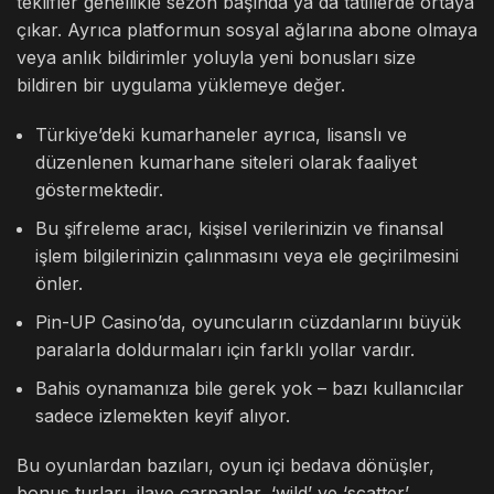
teklifler genellikle sezon başında ya da tatillerde ortaya
çıkar. Ayrıca platformun sosyal ağlarına abone olmaya
veya anlık bildirimler yoluyla yeni bonusları size
bildiren bir uygulama yüklemeye değer.
Türkiye’deki kumarhaneler ayrıca, lisanslı ve
düzenlenen kumarhane siteleri olarak faaliyet
göstermektedir.
Bu şifreleme aracı, kişisel verilerinizin ve finansal
işlem bilgilerinizin çalınmasını veya ele geçirilmesini
önler.
Pin-UP Casino’da, oyuncuların cüzdanlarını büyük
paralarla doldurmaları için farklı yollar vardır.
Bahis oynamanıza bile gerek yok – bazı kullanıcılar
sadece izlemekten keyif alıyor.
Bu oyunlardan bazıları, oyun içi bedava dönüşler,
bonus turları, ilave çarpanlar, ‘wild’ ve ‘scatter’