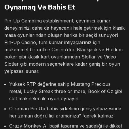
Oynamaq Və Bahis Et
Pin-Up Gambling establishment, çevrimiçi kumar
deneyiminizi daha da heyecanlı hale getirmek için klasik
masa oyunlarından oluşan harika bir seçki sunuyor!
Pin-Up Casino, tüm kumar ihtiyaçlarınız için
mükemmel bir online Casino’dur. Blackjack ve Holdem
poker gibi klasik kart oyunlarından Slotlar ve Video
Slotlar gibi modern seçeneklere kadar geniş bir oyun
yelpazesi sunar.
Yüksek RTP değerine sahip Mustang Precious
metal, Lucky Streak three or more, Book of Oz gibi
slot makineleri ile oyun oynayın.
O zaman Pin Up bahis şirketinin geniş yelpazesinde
her zaman doğru ligi aramanıza” “gerek kalmaz.
Crazy Monkey A, basit tasarımı ve sadeliği ile dikkat