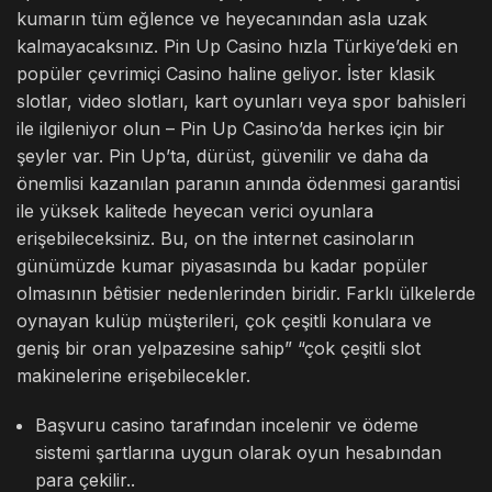
kumarın tüm eğlence ve heyecanından asla uzak
kalmayacaksınız. Pin Up Casino hızla Türkiye’deki en
popüler çevrimiçi Casino haline geliyor. İster klasik
slotlar, video slotları, kart oyunları veya spor bahisleri
ile ilgileniyor olun – Pin Up Casino’da herkes için bir
şeyler var. Pin Up’ta, dürüst, güvenilir ve daha da
önemlisi kazanılan paranın anında ödenmesi garantisi
ile yüksek kalitede heyecan verici oyunlara
erişebileceksiniz. Bu, on the internet casinoların
günümüzde kumar piyasasında bu kadar popüler
olmasının bêtisier nedenlerinden biridir. Farklı ülkelerde
oynayan kulüp müşterileri, çok çeşitli konulara ve
geniş bir oran yelpazesine sahip” “çok çeşitli slot
makinelerine erişebilecekler.
Başvuru casino tarafından incelenir ve ödeme
sistemi şartlarına uygun olarak oyun hesabından
para çekilir..