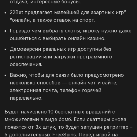
отдача, интересные бонусы.
22Bet предлагает малейшей для азартных игр”
“онлайн, а также ставок на спорт.
Гораздо чем выбрать слоты, игроку нужно даже
ошибиться с выбирать онлайн казино.
Демоверсии реальных игр доступны без
регистрации или загрузки программного
обеспечения.
Важно, чтобы для связи было предусмотрено
несколько способов ― онлайн чат и сайте,
электронная почта, телефон горячей
параллельно.
Будет начислено 10 бесплатных вращений с
множителями в виде бомб. Если скаттеры снова
появятся от 3х штук, то будет запущен ретриггер –
5 дополнительных FreeSpins. Перед игрой на