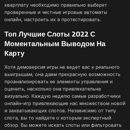
кварплату необходимо правильно выберет
проверенные и честные игровые автоматы
онлайн, настроить их а протестировать.
Топ Лучшие Слоты 2022 С
Моментальным Выводом На
Карту
Хотя демоверсия игры не ведет вас к реального
выигрышам, она даем прекрасную возможность
проанализировать ее элементы управления и
оценить, насколько она привлекательна
визуально. Каждую неделю самые разработчики
онлайн-игр привлекающие нас множеством новой
и захватывающих слотов. Независимо от типу
слота, вы то найдете о которым экспертный
обзор. Вы можете искать слоты или фильтровать