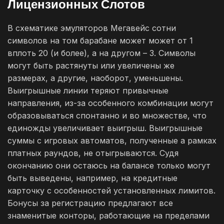
Лицензионных Слотов
В схематике эмуляторов Мегавейс сотни
символов на том барабане может может от 1
вплоть 20 (и более), а на другом – 3. Символы
могут быть растянуты или увеличены же
размерах, а другие, наоборот, уменьшены.
Выигрышные линии теряют привычные
направления, из-за особенного комбинации могут
образовываться спонтанно и во множестве, что
единожды увеличивает выигрыш. Выигрышные
суммы с игровых автоматов, полученные а рамках
платных раундов, не отыгрываются. Судя
окончанию они остаюсь на балансе только могут
быть выведены, например, на кредитные
карточку с особенностей установленных лимитов.
Бонусы за регистрацию предлагают все
знаменитые конторы, работающие на пределами