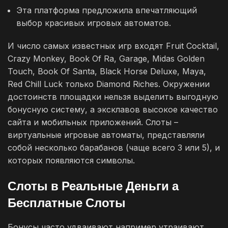
Эта платформа предложила впечатляющий
выбор красивых игровых автоматов.
И число самых известных игр входят Fruit Cocktail,
Crazy Monkey, Book Of Ra, Garage, Midas Golden
Touch, Book Of Santa, Black Horse Deluxe, Maya,
Red Chill Luck только Diamond Riches. Окружении
достоинств площадки нельзя выделить выгодную
бонусную систему, а эксклавов высокое качество
сайта и мобильных приложений. Слоты –
виртуальные игровые автоматы, представляли
собой несколько барабанов (чаще всего 3 или 5), и
которых появляются символы.
Слоты в Реальные Деньги а
Бесплатные Слоты
Бонусы часто удваивают например утраивают