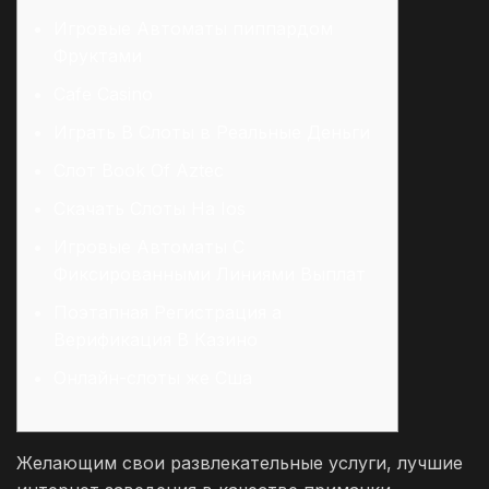
Игровые Автоматы пиппардом
Фруктами
Cafe Casino
Играть В Слоты в Реальные Деньги
Слот Book Of Aztec
Скачать Слоты На Ios
Игровые Автоматы С
Фиксированными Линиями Выплат
Поэтапная Регистрация а
Верификация В Казино
Онлайн-слоты же Сша
Желающим свои развлекательные услуги, лучшие