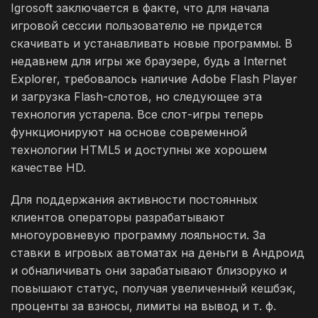
Igrosoft заключается в факте, что для начала
игровой сессии пользователю не придется
скачивать и устанавливать новые программы. В
недавнем для игры же браузере, будь а Internet
Explorer, требовалось наличие Adobe Flash Player
и загрузка Flash-слотов, но следующее эта
технология устарела. Все слот-игры теперь
функционируют на основе современной
технологии HTML5 и доступны же хорошем
качестве HD.
Для поддержания активности постоянных
клиентов операторы разрабатывают
многоуровневую программу лояльности. За
ставки в игровых автоматах на деньги в Андроид
и обналичивать они зарабатывают близоруко и
повышают статус, получая увеличенный кешбэк,
проценты за взносы, лимиты на вывод и т. ф.