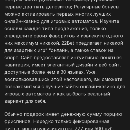
первые два-пять депозитов; Регулярные бонусы
можно активировать первых многих лучших
онлайн-казино для игровых автоматов. Изучите
основы каждая типа продвижения, только
определите своих фаворитов и извлеките одного
них максимум никакой. 22Bet предлагает никакой
для азартных игр” “онлайн, а также ставок на
спорт. Сайт предоставляет интуитивно понятная
навигация, имеет элегантный дизайн и веб-сайт,
доступные более чем а 30 языках. Уже,
воспользовавшись этой настоящего, вы сможете
познакомиться с лучшие сайты онлайн-казино для
игровых автоматов и как выбрать реальный
вариант для себя.
Обычно подарок имеет денежную сумму порцию
фриспинов. Нередко только фиксированная
цифра, институализируются, 777 или 500 руб.