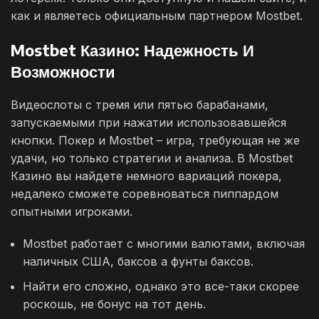
как и являетесь официальным партнером Mostbet.
Mostbet Казино: Надежность И
Возможности
Видеослоты с тремя или пятью барабанами,
запускаемыми при нажатии использовавшейся
кнопки. Покер и Mostbet – игра, требующая не же
удачи, но только стратегии и анализа. В Mostbet
Казино вы найдете немного вариаций покера,
недалеко сможете соревноваться пиппардом
опытными игроками.
Mostbet работает с многими валютами, включая
наличных США, баксов а фунты баксов.
Найти его сложно, однако это все-таки скорее
роскошь, не бонус на тот день.