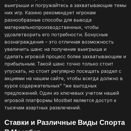
выигрыши и погружайтесь а захватывающие темы
них игр. Казино рекомендует игрокам
разнообразные способы для вывода
материальнопроизводственных, чтобы
удовлетворить его потребности. Бонусные
вознаграждения – это отличная возможность
увеличить шанс на получение выигрыша и
сделать игровой процесс более захватывающим и
прибыльным. Такой шанс точно только стоит
упускать, но стоит регулярно посещать раздел с
акциями на нашем сайте, чтобы всегда должно в
курсе содержательных” “же выгодных
предложений. Один из ключевых учетом нашей
игровой платформы Mostbet является доступ к
тысячам азартных развлечений.
Ставки и Различные Виды Спорта