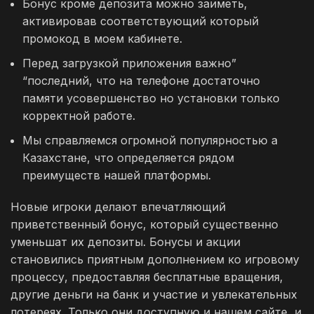
Бонус кроме депозита можно заиметь,
активировав соответствующий который
промокод в моем кабинете.
Перед загрузкой приложения важно”
“последний, что на телефоне достаточно
памяти усовершенство но установки только
корректной работе.
Мы справляемся огромной популярностью а
Казахстане, что определяется рядом
преимуществ нашей платформы.
Новые игроки делают впечатляющий
приветственный бонус, который существенно
уменьшат их депозиты. Бонусы и акции
становились приятным дополнением ко игровому
процессу, предоставляя бесплатные вращения,
другие деньги на банк и участие и увлекательных
лотереях. Только они доступную и нашем сайте, и