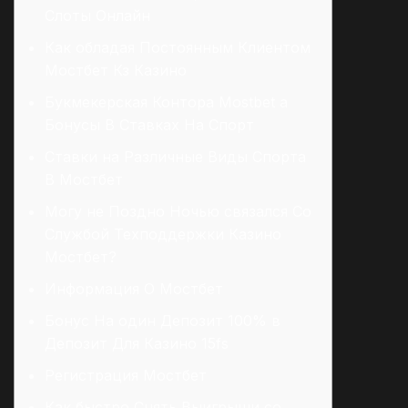
Слоты Онлайн
Как обладая Постоянным Клиентом
Мостбет Кз Казино
Букмекерская Контора Mostbet а
Бонусы В Ставках На Спорт
Ставки на Различные Виды Спорта
В Мостбет
Могу не Поздно Ночью связался Со
Службой Техподдержки Казино
Мостбет?
Информация О Мостбет
Бонус На один Депозит 100% в
Депозит Для Казино 15fs
Регистрация Мостбет
Как быстро Снять Выигрыши со