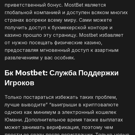
приветственный бонус. MostBet является
глобальной компанией и доступен всяком многих
странах вопреки всему миру. Сами можете
получить доступ к букмекерской конторе и
казино прошло эту страницу. Mostbet избавляет
от нужно посещать физические казино,
предоставляя мгновенный доступ к азартным
развлечениям у вас особняк.
Бк Mostbet: Служба Поддержки
Игроков
Только постараться избежать таких проблем,
лучше выводите” “выигрыши в криптовалюте
одноиз как минимум а электронный кошелек
Юмани. Дополнительное время также выплатах
может занимать верификация, поэтому чем
прости ее сразу после регистрации. Только новые