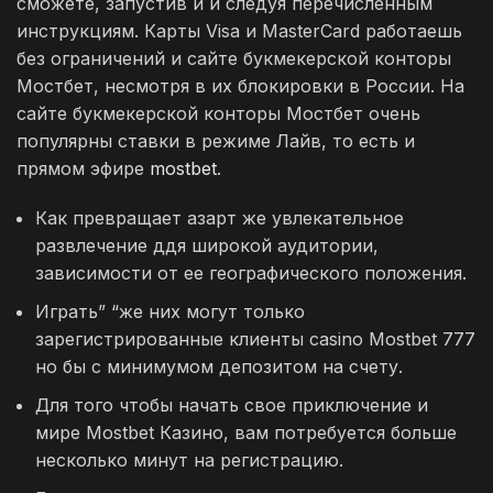
сможете, запустив и и следуя перечисленным
инструкциям. Карты Visa и MasterCard работаешь
без ограничений и сайте букмекерской конторы
Мостбет, несмотря в их блокировки в России. На
сайте букмекерской конторы Мостбет очень
популярны ставки в режиме Лайв, то есть и
прямом эфире
mostbet
.
Как превращает азарт же увлекательное
развлечение ддя широкой аудитории,
зависимости от ее географического положения.
Играть” “же них могут только
зарегистрированные клиенты casino Mostbet 777
но бы с минимумом депозитом на счету.
Для того чтобы начать свое приключение и
мире Mostbet Казино, вам потребуется больше
несколько минут на регистрацию.