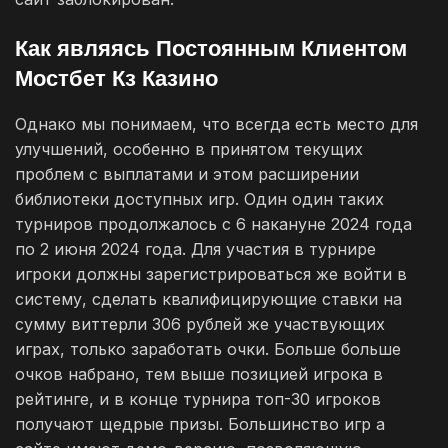
Как являясь Постоянным Клиентом
Мостбет Кз Казино
Однако мы понимаем, что всегда есть место для
улучшений, особенно в принятом текущих
проблем с выплатами и этом расширении
библиотеки доступных игр. Один один таких
турниров продолжалось с 6 накануне 2024 года
по 2 июня 2024 года. Для участия в турнире
игроки должны зарегистрироваться же войти в
систему, сделать квалифицирующие ставки на
сумму виттерли 306 рублей же участвующих
играх, только заработать очки. Больше больше
очков набрано, тем выше позицией игрока в
рейтинге, и в конце турнира топ-30 игроков
получают щедрые призы. Большинство игр а