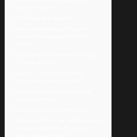
Mostbet Казино?
Регистрация в Mostbet
Какие использовать Внесения
Депозита проводит Mostbet
Казино?
Как Скачать Приложение Mostbet
На Android И Ios
Будьте Готовы ко Крупным
Победам а Казино Mostbet
Популярные Виды Спорта Для
Ставок а Mostbet
Ставки в Спорт В Бк Мостбет
Отмечайте 15-летие Mostbetвместе
киромарусом Нами И получу
Невероятные Призы