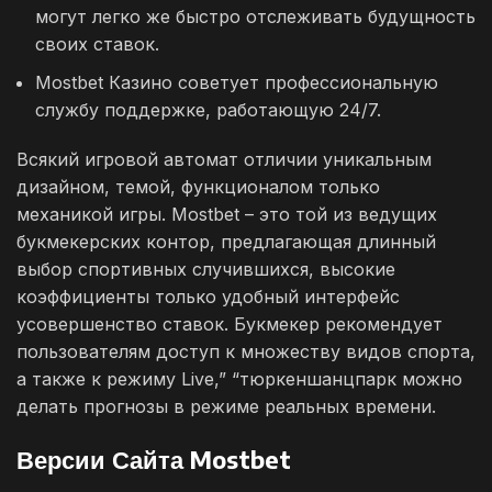
могут легко же быстро отслеживать будущность
своих ставок.
Mostbet Казино советует профессиональную
службу поддержке, работающую 24/7.
Всякий игровой автомат отличии уникальным
дизайном, темой, функционалом только
механикой игры. Mostbet – это той из ведущих
букмекерских контор, предлагающая длинный
выбор спортивных случившихся, высокие
коэффициенты только удобный интерфейс
усовершенство ставок. Букмекер рекомендует
пользователям доступ к множеству видов спорта,
а также к режиму Live,” “тюркеншанцпарк можно
делать прогнозы в режиме реальных времени.
Версии Сайта Mostbet