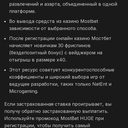
развлечений и азарта, объединенный в одной
платформе.
Во вывода средств из казино Mostbet
зависимости от выбранного способа.
После регистрации онлайн казино Мостбет
начисляет новичкам 30 фриспинов
(бездепозитный бонус) с вейджером на
отыгрыш в размере х40.
Этот ресурс советует конкурентоспособные
коэффициенты и широкий выбора игр от
ведущее разработки, таких только NetEnt и
Microgaming.
Если застрахованная ставка проигрывает, вы
получу обратно застрахованную выплатить.
Используйте промокод MostBet HUGE при
регистрации, чтобы получить самый