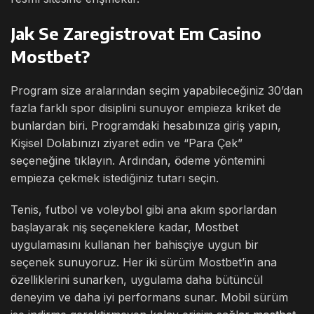
Jak Se Zaregistrovat Em Casino
Mostbet?
Program size aralarından seçim yapabileceğiniz 30’dan
fazla farklı spor disiplini sunuyor empieza kriket de
bunlardan biri. Programdaki hesabınıza giriş yapın,
Kişisel Dolabınızı ziyaret edin ve “Para Çek”
seçeneğine tıklayın. Ardından, ödeme yöntemini
empieza çekmek istediğiniz tutarı seçin.
Tenis, futbol ve voleybol gibi ana akım sporlardan
başlayarak niş seçeneklere kadar, Mostbet
uygulamasını kullanan her bahisçiye uygun bir
seçenek sunuyoruz. Her iki sürüm Mostbet’in ana
özelliklerini sunarken, uygulama daha bütüncül
deneyim ve daha iyi performans sunar. Mobil sürüm