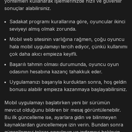
yontemleri kullanarak işlemlerinizde hızlı ve güvenilir
sonuçlar alabilirsiniz.
Sadakat programı kurallarına göre, oyuncular ikinci
seviyeyi almış olmak zorunda.
Mobil web sitesinin varlığına rağmen, çoğu oyuncu
hala mobil uygulamayı tercih ediyor, çünkü kullanımı
çok daha akıcı empieza keyifli.
Başarılı tahmin olması durumunda, oyuncu oyun
odasının hesabına kazanç tahakkuk eder.
Uygulamanızı başarıyla kurduktan sonra, hoş geldin
bonusu alabilir empieza kazanmaya başlayabilirsiniz.
Mobil uygulamayı başlatırken yeni bir sürümün
mevcut olduğunu bildiren bir mesaj görüntülenebilir.
Bu ilk güncelleme ise, ayarlara gidin ve bilinmeyen
kaynaklardan güncellemeye izin verin. Bundan sonra