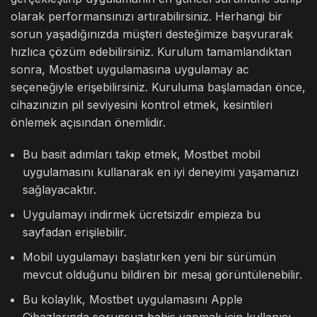
olarak performansınızı artırabilirsiniz. Herhangi bir
sorun yaşadığınızda müşteri desteğimize başvurarak
hızlıca çözüm edebilirsiniz. Kurulum tamamlandıktan
sonra, Mostbet uygulamasına uygulamay ac
seçeneğiyle erişebilirsiniz. Kuruluma başlamadan önce,
cihazınızın pil seviyesini kontrol etmek, kesintileri
önlemek açısından önemlidir.
Bu basit adımları takip etmek, Mostbet mobil
uygulamasını kullanarak en iyi deneyimi yaşamanızı
sağlayacaktır.
Uygulamayı indirmek ücretsizdir empieza bu
sayfadan erişilebilir.
Mobil uygulamayı başlatırken yeni bir sürümün
mevcut olduğunu bildiren bir mesaj görüntülenebilir.
Bu kolaylık, Mostbet uygulamasını Apple