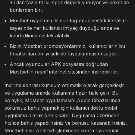
30’dan fazla farklı spor disiplini sunuyor ve kriket de
bunlardan biri.
Mostbet uygulama ile sunduğumuz destek kanalları
sayesinde her kullanıcı ihtiyaç duyduğu anda ve
kendi dilinde destek alabilir.
Bizim Mostbet promosyonlarımız, kullanıcıların bu
fırsatlardan en iyi şekilde faydalanmasını sağlar.
Ancak oyuncular APK dosyasını doğrudan
Mostbet’in resmî internet sitesinden indirebilirler.
İndirme sonrası kurulum otomatik olarak gerçekleşir
ve uygulama anında kullanıma hazır hale gelir. Bu
kolaylık, Mostbet uygulamasını Apple Cihazlarında
sorunsuz bahis yapmak için kullanıcı dostu mobil
uygulama olarak öne çıkarır. Uygulama üzerinden
hızlıca bahis yapabilirsiniz ve bonusu kazanabilirsiniz.
Mostbet indir Android işleminden sonra oyuncular