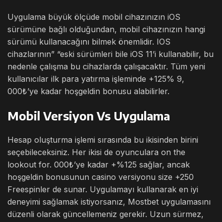
Uygulama büyük ölçüde mobil cihazınızın iOS
sürümüne bağlı olduğundan, mobil cihazınızın hangi
sürümü kullanacağını bilmek önemlidir. IOS
cihazlarının” “eski sürümleri bile iOS 11’i kullanabilir, bu
nedenle çalışma bu cihazlarda çalışacaktır. Tüm yeni
kullanıcılar ilk para yatırma işleminde +125% 9,
000₺’ye kadar hoşgeldin bonusu alabilirler.
Mobil Versiyon Vs Uygulama
Hesap oluşturma işlemi sırasında bu ikisinden birini
seçebileceksiniz. Her ikisi de oyunculara on the
lookout for. 000₺’ye kadar +%125 sağlar, ancak
hoşgeldin bonusunun casino versiyonu size +250
Freespinler de sunar. Uygulamayı kullanarak en iyi
deneyimi sağlamak istiyorsanız, Mostbet uygulamasını
düzenli olarak güncellemeniz gerekir. Uzun sürmez,