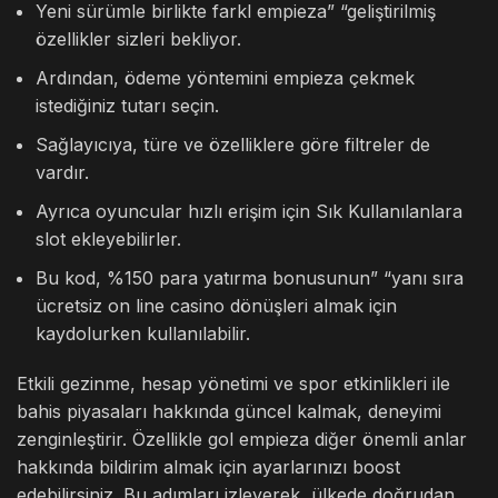
Yeni sürümle birlikte farkl empieza” “geliştirilmiş
özellikler sizleri bekliyor.
Ardından, ödeme yöntemini empieza çekmek
istediğiniz tutarı seçin.
Sağlayıcıya, türe ve özelliklere göre filtreler de
vardır.
Ayrıca oyuncular hızlı erişim için Sık Kullanılanlara
slot ekleyebilirler.
Bu kod, %150 para yatırma bonusunun” “yanı sıra
ücretsiz on line casino dönüşleri almak için
kaydolurken kullanılabilir.
Etkili gezinme, hesap yönetimi ve spor etkinlikleri ile
bahis piyasaları hakkında güncel kalmak, deneyimi
zenginleştirir. Özellikle gol empieza diğer önemli anlar
hakkında bildirim almak için ayarlarınızı boost
edebilirsiniz. Bu adımları izleyerek, ülkede doğrudan