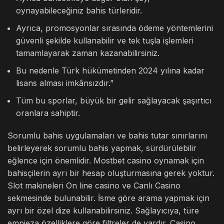
oynayabileceğiniz bahis türleridir.
Ayrıca, promosyonlar sırasında ödeme yöntemlerini
güvenli şekilde kullanabilir ve tek tuşla işlemleri
tamamlayarak zaman kazanabilirsiniz.
Bu nedenle Türk hükümetinden 2024 yılına kadar
lisans alması imkânsızdır.”
Tüm bu sporlar, büyük bir gelir sağlayacak şaşırtıcı
oranlara sahiptir.
Sorumlu bahis uygulamaları ve bahis tutar sınırlarını
belirleyerek sorumlu bahis yapmak, sürdürülebilir
eğlence için önemlidir. Mostbet casino oynamak için
bahisçilerin ayrı bir hesap oluşturmasına gerek yoktur.
Slot makineleri On line casino ve Canlı Casino
sekmesinde bulunabilir. İsme göre arama yapmak için
ayrı bir özel dize kullanabilirsiniz. Sağlayıcıya, türe
empieza özelliklere göre filtreler de vardır. Casino