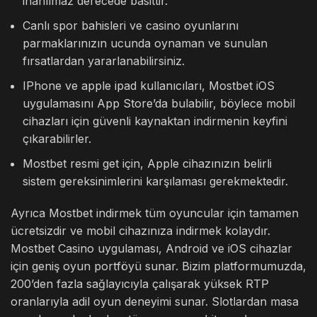
inanılmaz derecede basittir.
Canlı spor bahisleri ve casino oyunlarını
parmaklarınızın ucunda oynaman ve sunulan
fırsatlardan yararlanabilirsiniz.
IPhone ve apple ipad kullanıcıları, Mostbet iOS
uygulamasını App Store’da bulabilir, böylece mobil
cihazları için güvenli kaynaktan indirmenin keyfini
çıkarabilirler.
Mostbet resmi get için, Apple cihazınızın belirli
sistem gereksinimlerini karşılaması gerekmektedir.
Ayrıca Mostbet indirmek tüm oyuncular için tamamen
ücretsizdir ve mobil cihazınıza indirmek kolaydır.
Mostbet Casino uygulaması, Android ve iOS cihazlar
için geniş oyun portföyü sunar. Bizim platformumuzda,
200’den fazla sağlayıcıyla çalışarak yüksek RTP
oranlarıyla adil oyun deneyimi sunar. Slotlardan masa