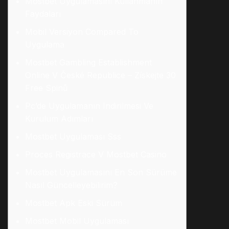
Mostbet Uygulamasını Kullanmanın
Faydaları
Mobil Versiyon Compared To
Uygulama
Mostbet Gambling Establishment
Online V České Republice – Získejte 30
Free Spinů
Pc’de Uygulamanın Indirilmesi Ve
Kurulum Adımları
Mostbet Uygulaması Sss
Proces Registrace V Mostbet Casino
Mostbet Uygulamasını En Son Sürüme
Nasıl Güncelleyebilirim?
Mostbet Apk Eski Sürüm
Mostbet Mobil Uygulaması