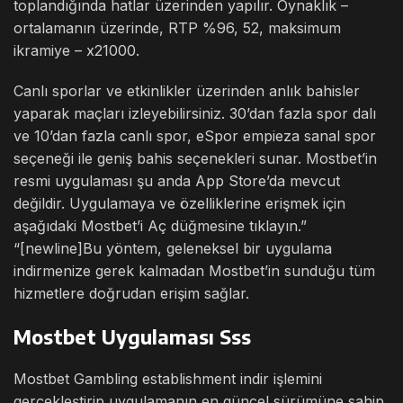
toplandığında hatlar üzerinden yapılır. Oynaklık –
ortalamanın üzerinde, RTP %96, 52, maksimum
ikramiye – x21000.
Canlı sporlar ve etkinlikler üzerinden anlık bahisler
yaparak maçları izleyebilirsiniz. 30’dan fazla spor dalı
ve 10’dan fazla canlı spor, eSpor empieza sanal spor
seçeneği ile geniş bahis seçenekleri sunar. Mostbet’in
resmi uygulaması şu anda App Store’da mevcut
değildir. Uygulamaya ve özelliklerine erişmek için
aşağıdaki Mostbet’i Aç düğmesine tıklayın.”
“[newline]Bu yöntem, geleneksel bir uygulama
indirmenize gerek kalmadan Mostbet’in sunduğu tüm
hizmetlere doğrudan erişim sağlar.
Mostbet Uygulaması Sss
Mostbet Gambling establishment indir işlemini
gerçekleştirip uygulamanın en güncel sürümüne sahip