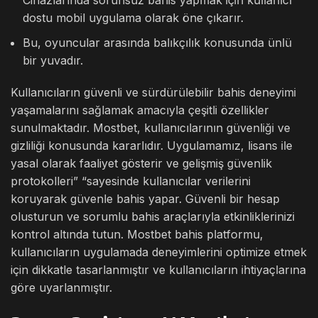
Cihazlarında sorunsuz bahis yapmak için kullanıcı
dostu mobil uygulama olarak öne çıkarır.
Bu, oyuncular arasında balıkçılık konusunda ünlü
bir yuvadır.
Kullanıcıların güvenli ve sürdürülebilir bahis deneyimi
yaşamalarını sağlamak amacıyla çeşitli özellikler
sunulmaktadır. Mostbet, kullanıcılarının güvenliği ve
gizliliği konusunda kararlıdır. Uygulamamız, lisans ile
yasal olarak faaliyet gösterir ve gelişmiş güvenlik
protokolleri” “sayesinde kullanıcılar verilerini
koruyarak güvenle bahis yapar. Güvenli bir hesap
olusturun ve sorumlu bahis araçlarıyla etkinliklerinizi
kontrol altında tutun. Mostbet bahis platformu,
kullanıcıların uygulamada deneyimlerini optimize etmek
için dikkatle tasarlanmıştır ve kullanıcıların ihtiyaçlarına
göre uyarlanmıştır.