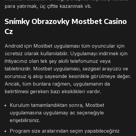
para yatırmak, üç çiftte kazanmak vb.
Snímky Obrazovky Mostbet Casino
Cz
Android için Mostbet uygulaması tüm oyuncular için
ücretsiz olarak kullanılabilir. Uygulamayı indirmek için
ihtiyacınız olan tek şey akıllı telefonunuz veya
tabletinizdir. Mostbet uygulaması, sezgisel arayüzü ve
sorunsuz iş akışı sayesinde kesinlikle görülmeye değer.
Ancak, tüm bunlara rağmen, uygulamanın da
belirtilmesi gereken bazı eksiklikleri vardır.
Kurulum tamamlandıktan sonra, Mostbet
uygulamasına uygulamay ac seçeneğiyle
erişebilirsiniz.
Program size aralarından seçim yapabileceğiniz