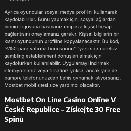
Ayrıca oyuncular sosyal medya profilini kullanarak
kaydolabilirler. Bunu yapmak için, sosyal ağlardan
birinin logosuna basmanız empieza kişisel hesap
bağlantısını onaylamanız gerekir. Kişisel bilgilerin bir
kısmı oyuncunun profiline kopyalanacaktır. Bu kod,
%150 para yatırma bonusunun” “yanı sıra ücretsiz
gambling establishment dönüşleri almak için
kaydolurken kullanılabilir. Uygulamayı indirmek
istemiyorsanız veya fırsatınız yoksa, ancak yine de
pampre telefonunuzdan bahis oynamak istiyorsanız,
Mostbet mobil sitesi size yardımcı olacaktır.
Mostbet On Line Casino Online V
České Republice – Získejte 30 Free
Spinů