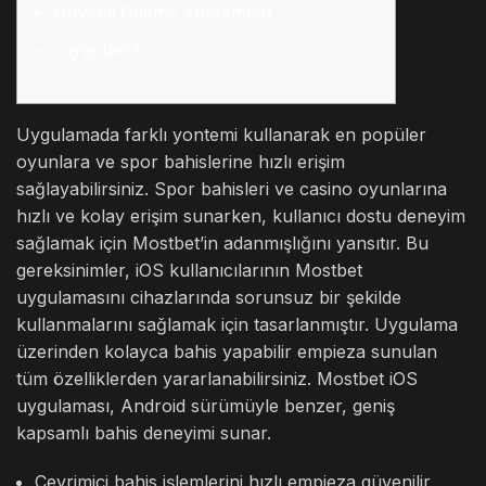
Güvenli Ödeme Yöntemleri
“uygulama
Uygulamada farklı yontemi kullanarak en popüler
oyunlara ve spor bahislerine hızlı erişim
sağlayabilirsiniz. Spor bahisleri ve casino oyunlarına
hızlı ve kolay erişim sunarken, kullanıcı dostu deneyim
sağlamak için Mostbet’in adanmışlığını yansıtır. Bu
gereksinimler, iOS kullanıcılarının Mostbet
uygulamasını cihazlarında sorunsuz bir şekilde
kullanmalarını sağlamak için tasarlanmıştır. Uygulama
üzerinden kolayca bahis yapabilir empieza sunulan
tüm özelliklerden yararlanabilirsiniz. Mostbet iOS
uygulaması, Android sürümüyle benzer, geniş
kapsamlı bahis deneyimi sunar.
Çevrimiçi bahis işlemlerini hızlı empieza güvenilir