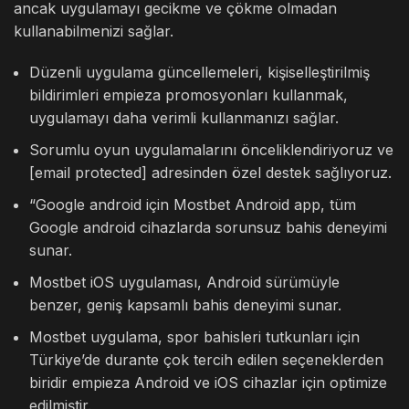
ancak uygulamayı gecikme ve çökme olmadan
kullanabilmenizi sağlar.
Düzenli uygulama güncellemeleri, kişiselleştirilmiş
bildirimleri empieza promosyonları kullanmak,
uygulamayı daha verimli kullanmanızı sağlar.
Sorumlu oyun uygulamalarını önceliklendiriyoruz ve
[email protected] adresinden özel destek sağlıyoruz.
“Google android için Mostbet Android app, tüm
Google android cihazlarda sorunsuz bahis deneyimi
sunar.
Mostbet iOS uygulaması, Android sürümüyle
benzer, geniş kapsamlı bahis deneyimi sunar.
Mostbet uygulama, spor bahisleri tutkunları için
Türkiye’de durante çok tercih edilen seçeneklerden
biridir empieza Android ve iOS cihazlar için optimize
edilmiştir.