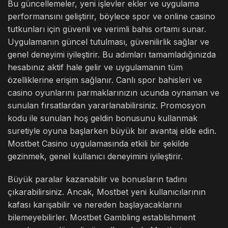
Bu güncellemeler, yeni işlevler ekler ve uygulama
performansını geliştirir, böylece spor ve online casino
tutkunları için güvenli ve verimli bahis ortamı sunar.
Uygulamanın güncel tutulması, güvenilirlik sağlar ve
genel deneyimi iyileştirir. Bu adımları tamamladığınızda
hesabınız aktif hale gelir ve uygulamanın tüm
özelliklerine erişim sağlanır. Canlı spor bahisleri ve
casino oyunlarını parmaklarınızın ucunda oynaman ve
sunulan fırsatlardan yararlanabilirsiniz. Promosyon
kodu ile sunulan hoş geldin bonusunu kullanmak
suretiyle oyuna başlarken büyük bir avantaj elde edin.
Mostbet Casino uygulamasında etkili bir şekilde
gezinmek, genel kullanıcı deneyimini iyileştirir.
Büyük paralar kazanabilir ve bonusların tadını
çıkarabilirsiniz. Ancak, Mostbet yeni kullanıcılarının
kafası karışabilir ve nereden başlayacaklarını
bilemeyebilirler. Mostbet Gambling establishment