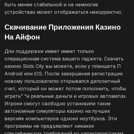
быть менее стабильной и на немногие
устройствах может отображаться некорректно.
Скачивание Приложения Казино
На Айфон
Дли поддержки имеет имеет только
операционная система вашего гаджета. Скачать
казино Slots City вы можете, если у планшета П
Android или iOS. После завершения регистрации
новому пользователю открывался депозитный
счет, который он может потом пополнить, чтобы
играть” “и реальные деньги и игровых автоматах.
Игроки смогут свободно установили такие
автономные симуляторы казино на лучших
версиях компьютеров одноиз ноутбуков. Эти
программы не предъявляют никаких
специфических требований ко характеристикам