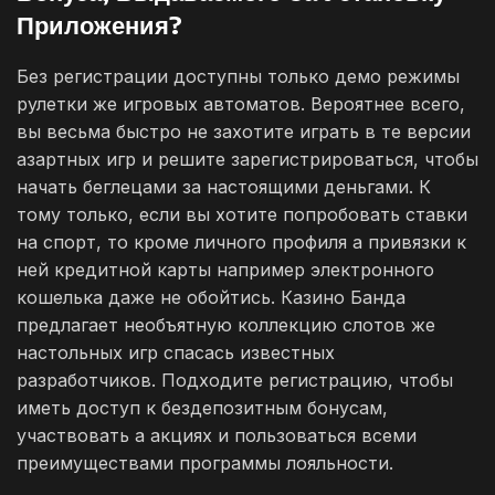
Приложения?
Без регистрации доступны только демо режимы
рулетки же игровых автоматов. Вероятнее всего,
вы весьма быстро не захотите играть в те версии
азартных игр и решите зарегистрироваться, чтобы
начать беглецами за настоящими деньгами. К
тому только, если вы хотите попробовать ставки
на спорт, то кроме личного профиля а привязки к
ней кредитной карты например электронного
кошелька даже не обойтись. Казино Банда
предлагает необъятную коллекцию слотов же
настольных игр спасась известных
разработчиков. Подходите регистрацию, чтобы
иметь доступ к бездепозитным бонусам,
участвовать а акциях и пользоваться всеми
преимуществами программы лояльности.