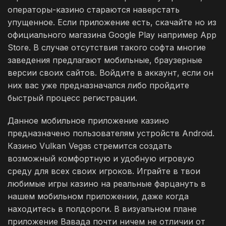
операторы-казино стараются наверстать
упущенное. Если приложение есть, скачайте но из
официального магазина Google Play например App
Store. В случае отсутствия такого софта многие
заведения предлагают мобильные, браузерные
версии своих сайтов. Войдите в аккаунт, если он
них вас уже предназначался либо пройдите
быстрый процесс регистрации.
Данное мобильное приложение казино
предназначено пользователям устройств Android.
Казино Vulkan Vegas стремится создать
возможный комфортную и удобную игровую
среду для всех своих игроков. Играйте в твои
любимые игры казино на реальные фарцануть в
нашем мобильном приложении, даже когда
находитесь в полдороги. В визуальном плане
приложение Вавада почти ничем не отличии от