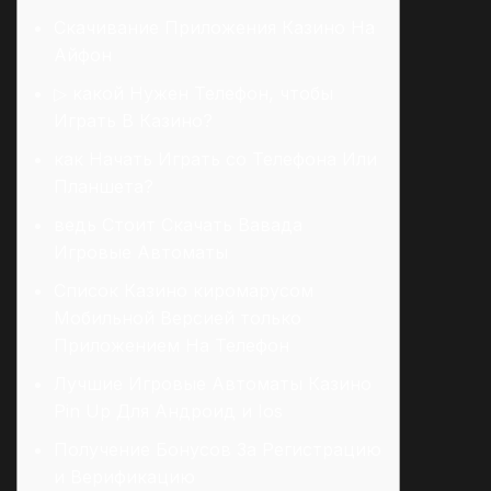
Скачивание Приложения Казино На
Айфон
▷ какой Нужен Телефон, чтобы
Играть В Казино?
как Начать Играть со Телефона Или
Планшета?
ведь Стоит Скачать Вавада
Игровые Автоматы
Список Казино киромарусом
Мобильной Версией только
Приложением На Телефон
Лучшие Игровые Автоматы Казино
Pin Up Для Андроид и Ios
Получение Бонусов За Регистрацию
и Верификацию