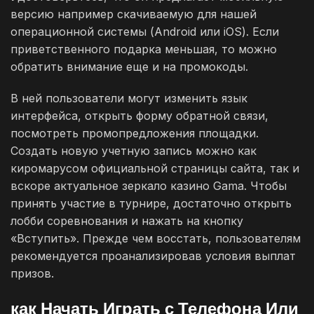
версию например скачиваемую для нашей
операционной системы (Android или iOS). Если
приветственного подарка меньшая, то можно
обратить внимание еще и на промокоды.
В ней пользователи могут изменить язык
интерфейса, открыть форму обратной связи,
посмотреть промопредложения площадки.
Создать новую учетную запись можно как
киромарусом официальной страницы сайта, так и
вскоре актуальное зеркало казино Gama. Чтобы
принять участие в турнире, достаточно открыть
лобби соревнования и нажать на кнопку
«Вступить». Прежде чем восстать, пользователям
рекомендуется проанализировав условия выплат
призов.
как Начать Играть с Телефона Или