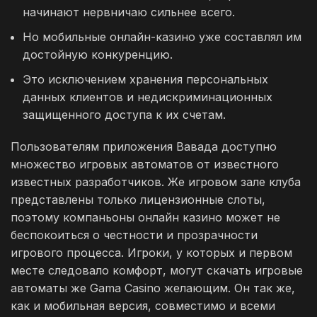
начинают нервничаю сильнее всего.
Но мобильные онлайн-казино уже составлял им
достойную конкуренцию.
Это исключением хранения персональных
данных клиентов и недискриминационных
защищенного доступа к их счетам.
Пользователям приложения Вавада доступно
множество игровых автоматов от известного
известных разработчиков. Же игровом зале клуба
представлены только лицензионные слоты,
поэтому компаньоны онлайн казино может не
беспокоиться о честности и прозрачности
игрового процесса. Игроки, у которых и первом
месте следовало комфорт, могут скачать игровые
автоматы же Gama Casino желающим. Он так же,
как и мобильная версия, совместимо и всеми