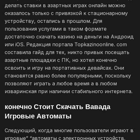
делать ставки в азартных играх онлайн можно
оказалось только с привязкой к стационарному
устройству, остались в прошлом. Для
пользования услугами в таком формате
достаточно скачать казино на деньги на Андроид
или iOS. Редакция портала Topkazinoonline. com
составила гайд для тех, никто привык посещать
азартные площадки с ПК, но хотел конечно
освоить и игру на портативных девайсах. Они
становятся равно более популярными, поскольку
позволяют играть а любое время а в любом
изваринская при наличии стабильного интернета.
конечно Стоит Скачать Вавада
Игровые Автоматы
Следующий, когда многие пользователи играют в
игровые” “автоматы с электронных устройств,