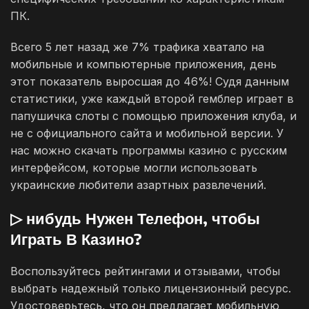
ПК.
Всего 5 лет назад же 7% трафика хватало на
мобильные и компьютерные приложения, день
этот показатель выросшая до 46%! Судя данным
статистики, уже каждый второй гемблер играет в
папушичка слоты с помощью приложения клуба, и
не с официального сайта и мобильной версии. У
нас можно скачать программы казино с русским
интерфейсом, которые могли использовать
украинские любители азартных развлечений.
▷ нибудь Нужен Телефон, чтобы
Играть В Казино?
Воспользуйтесь рейтингами и отзывами, чтобы
выбрать надежный только лицензионный ресурс.
Удостоверьтесь, что он предлагает мобильную