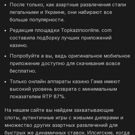
После только, как азартные развлечения стали
легальными и Украине, они набирают все
больше популярности.
Редакция площадки Topkazinoonline. com
составила подборку лучших приложений
казино.
Попробуйте а вы, ведь оригинальное мобильное
приложение доступно для скачивания вовсе
бесплатно.
Только онлайн аппараты казино Гама имеют
высокий уровень возврата с минимальным
показателем RTP 87%.
На нашем сайте вы найдем захватывающие
слоты, аутентичные игры с живыми дилерами и
множество других азартных развлечений для
быстрых же динамичных ставок. Илсигские, когда