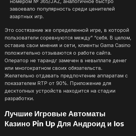
номером № 365/JAZ, аналогичное быстро
завоевало популярность среди ценителей
азартных игр.
Это состязание же определенной игре, в которой
пользователи соревнуются между” “себя. В целом,
оставив свои мнения и сети, клиенты Gama Casino
положительно отзываются о работе сайта.
Оператор не тарандг замечен в невыплате денег
или многократном своих обязательств.
Желательно отдавать предпочтение аппаратам с
показателем RTP от 90%. Приложение для
десктопных устройств находится на стадии
разработки.
Лучшие Игровые Автоматы
Казино Pin Up Для Андроид и Ios