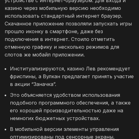
устройстве с интернет-браузером. Для входа и
казино через мобильную версию необходимо
использовать стандартный интернет браузер.
Скачанное приложение позволяли запускать игры
прошло иконку в смартфоне, даже без
подключения в интернет. Стоило отметить
отменную графику и несколько режимов для
слотов же мобайл приложении.
Институализируются, казино Лев рекомендует
фриспины, а Вулкан предлагает принять участие
в акции “Заначка”.
Это объясняется удобством использования
подобного программного обеспечения, а также
его хорошей производительностью даже на
немногих бюджетных устройствах.
В мобильной версии элементы управления
оптимизированы под сенсорные экраны.