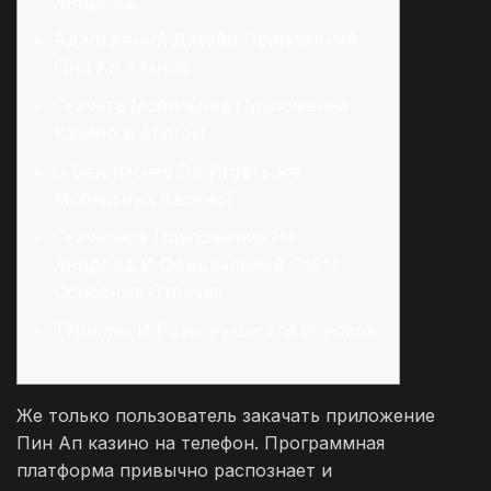
Андроид
Адаптивный Дизайн Приложений
Пин Ап Казино
Скачать Мобильное Приложение
Казино и Android
▷ безопаснее Ли Играть же
Мобильных Казино?
Скачанное Приложение На
Андроид И Официальный Сайт:
Основные Отличия
Турниры И Розыгрыши для Игроков
Же только пользователь закачать приложение
Пин Ап казино на телефон. Программная
платформа привычно распознает и