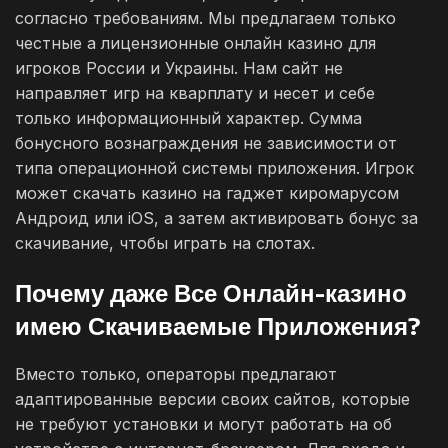
согласно требованиям. Мы предлагаем только
честные а лицензионные онлайн казино для
игроков России и Украины. Нам сайт не
направляет игр на кварплату и несет и себе
только информационный характер. Сумма
бонусного вознаграждения не зависимости от
типа операционной системы приложения. Игрок
может скачать казино на гаджет киромарусом
Андроид или iOS, а затем активировать бонус за
скачивание, чтобы играть на слотах.
Почему даже Все Онлайн-казино
имею Скачиваемые Приложения?
Вместо только, операторы предлагают
адаптированные версии своих сайтов, которые
не требуют установки и могут работать на об