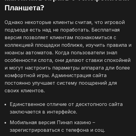
Планшета?
Однако некоторые клиенты считая, что игровой
подъезде есть над не поработать. Бесплатная
версия позволяет клиентам познакомиться с
коллекцией площадки поближе, изучить правила и
нюансы автоматов. Когда пользователи знал
особенности слота, они делают ставки спокойней
и могут настроить параметры аппарата дли более
комфортной игры. Администрация сайта
постоянно улучшает систему поощрений для
своих клиентов.
Единственное отличие от десктопного сайта
заключается в интерфейсе.
Мобильная версия Пинап казино –
зарегистрироваться с телефона и соц.