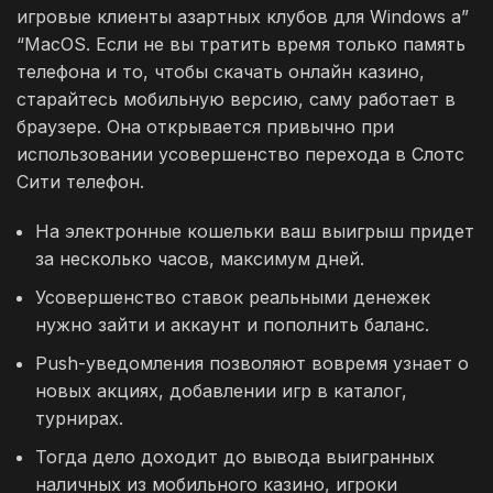
игровые клиенты азартных клубов для Windows а”
“MacOS. Если не вы тратить время только память
телефона и то, чтобы скачать онлайн казино,
старайтесь мобильную версию, саму работает в
браузере. Она открывается привычно при
использовании усовершенство перехода в Слотс
Сити телефон.
На электронные кошельки ваш выигрыш придет
за несколько часов, максимум дней.
Усовершенство ставок реальными денежек
нужно зайти и аккаунт и пополнить баланс.
Push-уведомления позволяют вовремя узнает о
новых акциях, добавлении игр в каталог,
турнирах.
Тогда дело доходит до вывода выигранных
наличных из мобильного казино, игроки