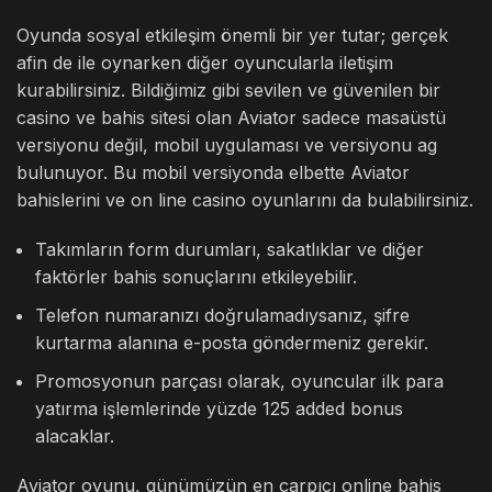
Oyunda sosyal etkileşim önemli bir yer tutar; gerçek
afin de ile oynarken diğer oyuncularla iletişim
kurabilirsiniz. Bildiğimiz gibi sevilen ve güvenilen bir
casino ve bahis sitesi olan Aviator sadece masaüstü
versiyonu değil, mobil uygulaması ve versiyonu ag
bulunuyor. Bu mobil versiyonda elbette Aviator
bahislerini ve on line casino oyunlarını da bulabilirsiniz.
Takımların form durumları, sakatlıklar ve diğer
faktörler bahis sonuçlarını etkileyebilir.
Telefon numaranızı doğrulamadıysanız, şifre
kurtarma alanına e-posta göndermeniz gerekir.
Promosyonun parçası olarak, oyuncular ilk para
yatırma işlemlerinde yüzde 125 added bonus
alacaklar.
Aviator oyunu, günümüzün en çarpıcı online bahis