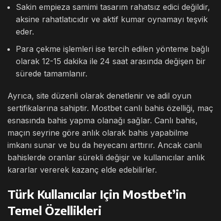
Sakin empieza samimi tasarım rahatsız edici değildir,
aksine rahatlatıcıdır ve aktif kumar oynamayı teşvik
eder.
Para çekme işlemleri ise tercih edilen yönteme bağlı
olarak 12-15 dakika ile 24 saat arasında değişen bir
sürede tamamlanır.
Ayrıca, site düzenli olarak denetlenir ve adil oyun
sertifikalarına sahiptir. Mostbet canlı bahis özelliği, maç
esnasında bahis yapma olanağı sağlar. Canlı bahis,
maçın seyrine göre anlık olarak bahis yapabilme
imkanı sunar ve bu da heyecanı arttırır. Ancak canlı
bahislerde oranlar sürekli değişir ve kullanıcılar anlık
kararlar vererek kazanç elde edebilirler.
Türk Kullanıcılar Için Mostbet’in
Temel Özellikleri