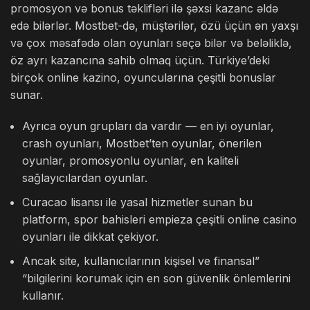
promosyon və bonus təklifləri ilə şəxsi kazanc əldə
edə bilərlər. Mostbet-də, müştərilər, özü üçün ən yaxşı
və çox məsafədə olan oyunları seçə bilər və beləliklə,
öz ayrı kazancına sahib olmaq üçün. Türkiye’deki
birçok online kazino, oyuncularına çeşitli bonuslar
sunar.
Ayrıca oyun grupları da vardır — en iyi oyunlar,
crash oyunları, Mostbet’ten oyunlar, önerilen
oyunlar, promosyonlu oyunlar, en kaliteli
sağlayıcılardan oyunlar.
Curacao lisansı ile yasal hizmetler sunan bu
platform, spor bahisleri empieza çeşitli online casino
oyunları ile dikkat çekiyor.
Ancak site, kullanıcılarının kişisel ve finansal”
“bilgilerini korumak için en son güvenlik önlemlerini
kullanır.