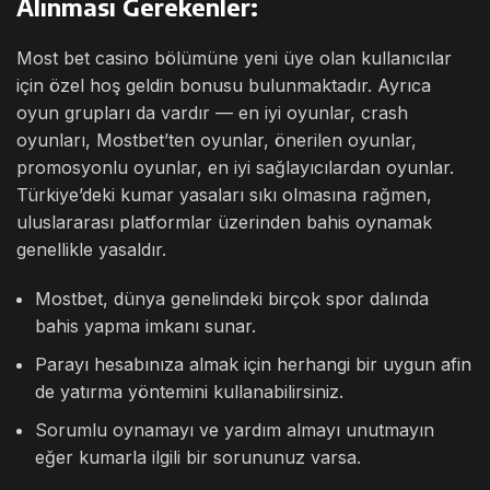
Alınması Gerekenler:
Most bet casino bölümüne yeni üye olan kullanıcılar
için özel hoş geldin bonusu bulunmaktadır. Ayrıca
oyun grupları da vardır — en iyi oyunlar, crash
oyunları, Mostbet’ten oyunlar, önerilen oyunlar,
promosyonlu oyunlar, en iyi sağlayıcılardan oyunlar.
Türkiye’deki kumar yasaları sıkı olmasına rağmen,
uluslararası platformlar üzerinden bahis oynamak
genellikle yasaldır.
Mostbet, dünya genelindeki birçok spor dalında
bahis yapma imkanı sunar.
Parayı hesabınıza almak için herhangi bir uygun afin
de yatırma yöntemini kullanabilirsiniz.
Sorumlu oynamayı ve yardım almayı unutmayın
eğer kumarla ilgili bir sorununuz varsa.