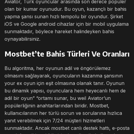
Aviator, Türk oyuncular arasında son derece popüler
olan bir kumar oyunudur. Bu oyun, kazançlı bir bahis
yapma şansı sunan hızlı tempolu bir oyundur. Şirket
iOS ve Google android cihazlar için bir mobil uygulama
sunmaktadır, böylece hareket halindeyken bahis
oynayabilirsiniz.
Mostbet’te Bahis Türleri Ve Oranları
Bu algoritma, her oyunun adil ve öngörülemez
olmasını sağlayarak, oyuncuların kazanma şansının
your ex oyun için eşit olmasına olanak tanır. Oyunun
bu dinamik yapısı, oyunculara hem heyecanlı hem de
adil bir oyun” “ortamı sunar, bu weil Aviator’un
popülerliğinin anahtarlarından biridir. Mostbet,
kullanıcılarının her türlü sorun ve sorularına hızlıca
yanıt verebilmek için 7/24 müşteri hizmetleri
sunmaktadır. Ancak mostbet canlı destek hattı, e-posta