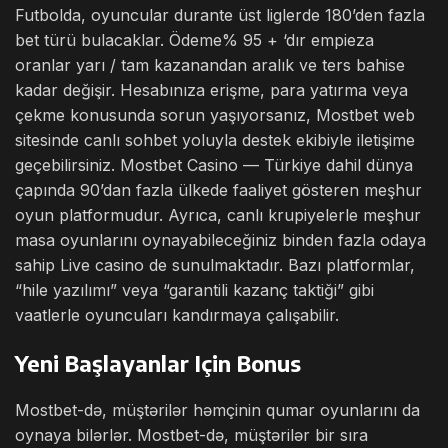
Futbolda, oyuncular durante üst liglerde 180’den fazla
bet türü bulacaklar. Ödeme% 95 + ‘dır empieza
oranlar yarı / tam kazanandan aralık ve ters bahise
kadar değişir. Hesabınıza erişme, para yatırma veya
çekme konusunda sorun yaşıyorsanız, Mostbet web
sitesinde canlı sohbet yoluyla destek ekibiyle iletişime
geçebilirsiniz. Mostbet Casino — Türkiye dahil dünya
çapında 90’dan fazla ülkede faaliyet gösteren meşhur
oyun platformudur. Ayrıca, canlı krupiyelerle meşhur
masa oyunlarını oynayabileceğiniz binden fazla odaya
sahip Live casino de sunulmaktadır. Bazı platformlar,
“hile yazılımı” veya “garantili kazanç taktiği” gibi
vaatlerle oyuncuları kandırmaya çalışabilir.
Yeni Başlayanlar Için Bonus
Mostbet-də, müştərilər həmçinin qumar oyunlarını da
oynaya bilərlər. Mostbet-də, müştərilər bir sıra