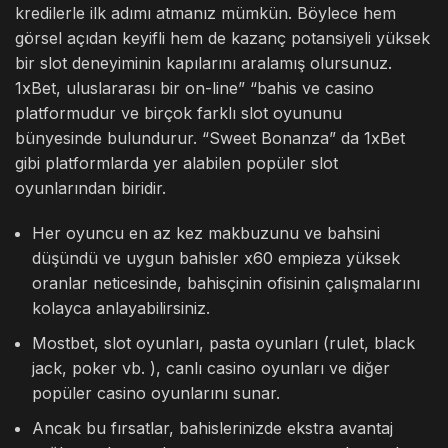
kredilerle ilk adımı atmanız mümkün. Böylece hem
görsel açıdan keyifli hem de kazanç potansiyeli yüksek
bir slot deneyiminin kapılarını aralamış olursunuz.
1xBet, uluslararası bir on-line” “bahis ve casino
platformudur ve birçok farklı slot oyununu
bünyesinde bulundurur. “Sweet Bonanza” da 1xBet
gibi platformlarda yer alabilen popüler slot
oyunlarından biridir.
Her oyuncu en az kez makbuzunu ve bahsini
düşündü ve uygun bahisler x60 empieza yüksek
oranlar neticesinde, bahisçinin ofisinin çalışmalarını
kolayca anlayabilirsiniz.
Mostbet, slot oyunları, pasta oyunları (rulet, black
jack, poker vb. ), canlı casino oyunları ve diğer
popüler casino oyunlarını sunar.
Ancak bu fırsatlar, bahislerinizde ekstra avantaj