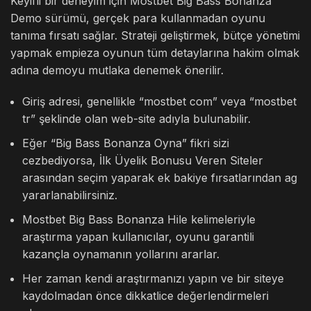
Keyifli bir deneyim için Mostbet Big Bass Bonanza
Demo sürümü, gerçek para kullanmadan oyunu
tanıma fırsatı sağlar. Strateji geliştirmek, bütçe yönetimi
yapmak empieza oyunun tüm detaylarına hakim olmak
adına demoyu mutlaka denemek önerilir.
Giriş adresi, genellikle “mostbet com” veya “mostbet
tr” şeklinde olan web-site adıyla bulunabilir.
Eğer “Big Bass Bonanza Oyna” fikri sizi
cezbediyorsa, İlk Üyelik Bonusu Veren Siteler
arasından seçim yaparak ek bakiye fırsatlarından ag
yararlanabilirsiniz.
Mostbet Big Bass Bonanza Hile kelimeleriyle
araştırma yapan kullanıcılar, oyunu garantili
kazançla oynamanın yollarını ararlar.
Her zaman kendi araştırmanızı yapın ve bir siteye
kaydolmadan önce dikkatlice değerlendirmeleri