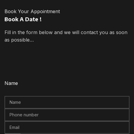
Book Your Appointment
Book A Date !
Fill in the form below and we will contact you as soon
as possible…
Name