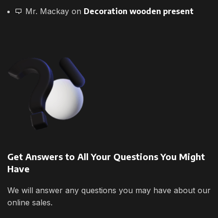
Mr. Mackay
on
Decoration wooden present
Get Answers to All Your Questions You Might
Have
We will answer any questions you may have about our
online sales.