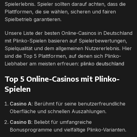
Spielerlebnis. Spieler sollten darauf achten, dass die
Plattformen, die sie wählen, sicheren und fairen
Spielbetrieb garantieren.
Unsere Liste der besten Online-Casinos in Deutschland
mit Plinko-Spielen basieren auf Spielerbewertungen,
Spielqualität und dem allgemeinen Nutzererlebnis. Hier
sind die Top 5 Plattformen, auf denen sich Plinko-
Liebhaber am meisten erfreuen:
plinko deutschland
Top 5 Online-Casinos mit Plinko-
Spielen
Casino A
: Berühmt für seine benutzerfreundliche
Oberfläche und schnellen Auszahlungen.
Casino B
: Beliebt für umfangreiche
Bonusprogramme und vielfältige Plinko-Varianten.