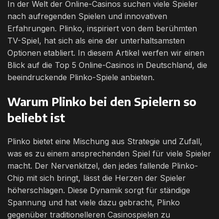
In der Welt der Online-Casinos suchen viele Spieler
nach aufregenden Spielen und innovativen
Erfahrungen. Plinko, inspiriert von dem berühmten
TV-Spiel, hat sich als eine der unterhaltsamsten
Optionen etabliert. In diesem Artikel werfen wir einen
Blick auf die Top 5 Online-Casinos in Deutschland, die
beeindruckende Plinko-Spiele anbieten.
Warum Plinko bei den Spielern so
beliebt ist
Plinko bietet eine Mischung aus Strategie und Zufall,
was es zu einem ansprechenden Spiel für viele Spieler
macht. Der Nervenkitzel, den jedes fallende Plinko-
Chip mit sich bringt, lässt die Herzen der Spieler
höherschlagen. Diese Dynamik sorgt für ständige
Spannung und hat viele dazu gebracht, Plinko
gegenüber traditionelleren Casinospielen zu