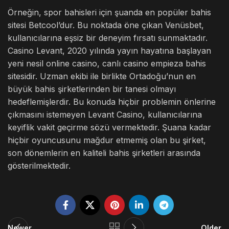
Örneğin, spor bahisleri için şuanda en popüler bahis
sitesi Betcool’dur. Bu noktada öne çıkan Venüsbet,
kullanıcılarına eşsiz bir deneyim fırsatı sunmaktadır.
Casino Levant, 2020 yılında yayın hayatına başlayan
yeni nesil online casino, canlı casino empieza bahis
sitesidir. Uzman ekibi ile birlikte Ortadoğu’nun en
büyük bahis şirketlerinden bir tanesi olmayı
hedeflemişlerdir. Bu konuda hiçbir problemin önlerine
çıkmasını istemeyen Levant Casino, kullanıcılarına
keyiflik vakit geçirme sözü vermektedir. Şuana kadar
hiçbir oyuncusunu mağdur etmemiş olan bu şirket,
son dönemlerin en kaliteli bahis şirketleri arasında
gösterilmektedir.
Newer
Older