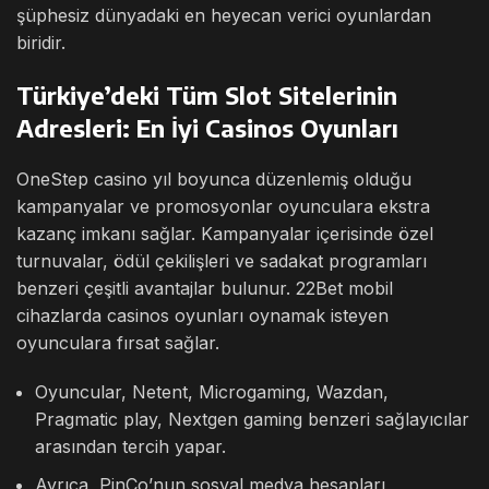
şüphesiz dünyadaki en heyecan verici oyunlardan
biridir.
Türkiye’deki Tüm Slot Sitelerinin
Adresleri: En İyi Casinos Oyunları
OneStep casino yıl boyunca düzenlemiş olduğu
kampanyalar ve promosyonlar oyunculara ekstra
kazanç imkanı sağlar. Kampanyalar içerisinde özel
turnuvalar, ödül çekilişleri ve sadakat programları
benzeri çeşitli avantajlar bulunur. 22Bet mobil
cihazlarda casinos oyunları oynamak isteyen
oyunculara fırsat sağlar.
Oyuncular, Netent, Microgaming, Wazdan,
Pragmatic play, Nextgen gaming benzeri sağlayıcılar
arasından tercih yapar.
Ayrıca, PinCo’nun sosyal medya hesapları