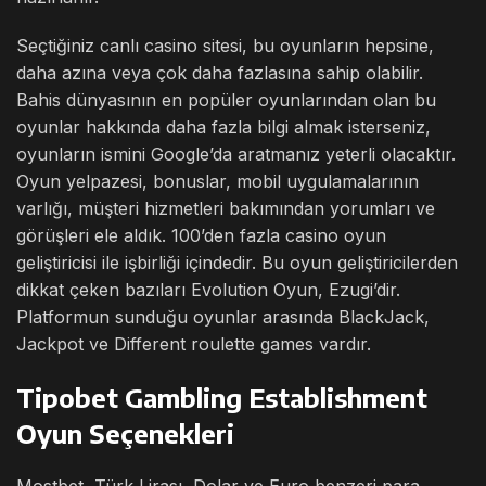
Seçtiğiniz canlı casino sitesi, bu oyunların hepsine,
daha azına veya çok daha fazlasına sahip olabilir.
Bahis dünyasının en popüler oyunlarından olan bu
oyunlar hakkında daha fazla bilgi almak isterseniz,
oyunların ismini Google’da aratmanız yeterli olacaktır.
Oyun yelpazesi, bonuslar, mobil uygulamalarının
varlığı, müşteri hizmetleri bakımından yorumları ve
görüşleri ele aldık. 100’den fazla casino oyun
geliştiricisi ile işbirliği içindedir. Bu oyun geliştiricilerden
dikkat çeken bazıları Evolution Oyun, Ezugi’dir.
Platformun sunduğu oyunlar arasında BlackJack,
Jackpot ve Different roulette games vardır.
Tipobet Gambling Establishment
Oyun Seçenekleri