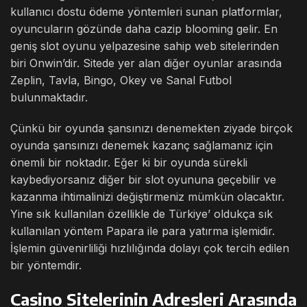
kullanıcı dostu ödeme yöntemleri sunan platformlar,
oyuncuların gözünde daha cazip blooming gelir. En
geniş slot oyunu yelpazesine sahip web sitelerinden
biri Onwin’dir. Sitede yer alan diğer oyunlar arasında
Zeplin, Tavla, Bingo, Okey ve Sanal Futbol
bulunmaktadır.
Çünkü bir oyunda şansınızı denemekten ziyade birçok
oyunda şansınızı denemek kazanç sağlamanız için
önemli bir noktadır. Eğer ki bir oyunda sürekli
kaybediyorsanız diğer bir slot oyununa geçebilir ve
kazanma ihtimalinizi değiştirmeniz mümkün olacaktır.
Yine sık kullanılan özellikle de Türkiye’ oldukça sık
kullanılan yöntem Papara ile para yatırma işlemidir.
İşlemin güvenirliliği hızlılığında dolayı çok tercih edilen
bir yöntemdir.
Casino Sitelerinin Adresleri Arasında