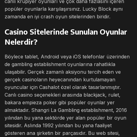
canlı krupiyer oyunları ve çok daha fazlasını içeren
popüler oyunlarla karşılaşırsınız. Lucky Block aynı
zamanda en iyi crash oyun sitelerinden biridir.
Casino Sitelerinde Sunulan Oyunlar
Nelerdir?
Böylece tablet, Android veya iOS telefonlar üzerinden
de gambling establishment oyunlarına rahatlıkla
ulaşabilir. Gerçek zamanlı aksiyonu tercih eden ve
gerçek casinoların heyecanından kurtulamayan
oyuncular için Cashalot özel olarak tasarlanmıştır.
Canlı casino seçenekleri arasında blackjack, rulet,
bakara empieza poker gibi popüler oyunlar yer
almaktadır. Shangri La Gambling establishment, 2016
yılından bu yana sektörde yer alan popüler bir oyun
sitesidir. Aslında 1992 yılından bu yana faaliyet
gösteren ana şirketin bir parçasıdır. Bu web sitesi,