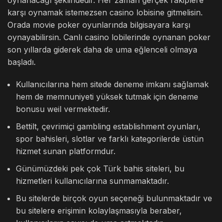
oynanacağı şeklindedir. Her zaman gerçek rakiplere
karşı oynamak istemezsen casino lobisine gitmelisin.
Orada movie poker oyunlarında bilgisayara karşı
oynayabilirsin. Canlı casino lobilerinde oynanan poker
son yıllarda giderek daha de uma eğlenceli olmaya
başladı.
Kullanıcılarına hem sitede deneme imkanı sağlamak
hem de memnuniyeti yüksek tutmak için deneme
bonusu weil vermektedir.
Bettilt, çevrimiçi gambling establishment oyunları,
spor bahisleri, slotlar ve farklı kategorilerde üstün
hizmet sunan platformdur.
Günümüzdeki pek çok Türk bahis siteleri, bu
hizmetleri kullanıcılarına sunmamaktadır.
Bu sitelerde birçok oyun seçeneği bulunmaktadır ve
bu sitelere erişimin kolaylaşmasıyla beraber,