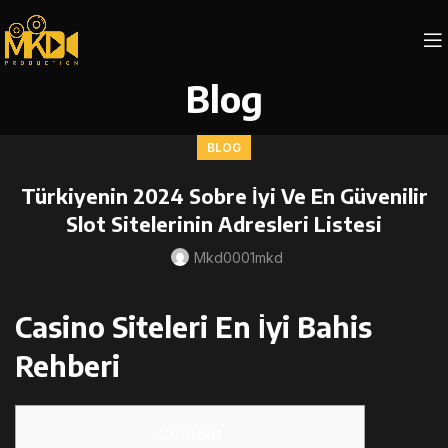
Blog
BLOG
Türkiyenin 2024 Sobre İyi Ve En Güvenilir
Slot Sitelerinin Adresleri Listesi
Mkd0001mkd
Casino Siteleri En İyi Bahis
Rehberi
Content