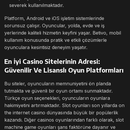
severek kullanılmaktadır.
Platform, Android ve iOS işletim sistemlerinde
sorunsuz çalışır. Oyuncular, yolda, evde ve iş
yerlerinde kaliteli hizmetin keyfini yaşar. Betivo, mobil
kullanım konusunda pratik ve etkili çözümlerle
oyunculara kesintisiz deneyim yaşatır.
En İyi Casino Sitelerinin Adresi:
Güvenilir Ve Lisanslı Oyun Platformları
Bu siteler, oyuncuların memnuniyetini ön planda
tutmakta ve güvenli bir oyun ortamı sunmaktadır.
Türkçe oyun seçenekleri, oyuncuların oyunlara
hakimiyetini artırmaktadır. Slot oyunları son yıllarda on
the internet casino dünyasında büyük bir popülerlik
kazandı. Diğer casinos oyunlarından farklı olarak, slot
machine game oyunları şans faktörüne dayanır ve