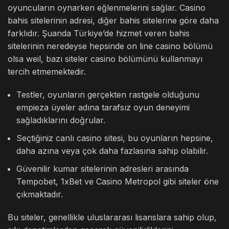
oyuncuların oynarken eğlenmelerini sağlar. Casino
bahis sitelerinin adresi, diğer bahis sitelerine göre daha
farklıdır. Şuanda Türkiye’de hizmet veren bahis
sitelerinin neredeyse hepsinde on line casino bölümü
olsa weil, bazı siteler casino bölümünü kullanmayı
tercih etmemektedir.
Testler, oyunların gerçekten rastgele olduğunu
empieza üyeler adına tarafsız oyun deneyimi
sağladıklarını doğrular.
Seçtiğiniz canlı casino sitesi, bu oyunların hepsine,
daha azına veya çok daha fazlasına sahip olabilir.
Güvenilir kumar sitelerinin adresleri arasında
Tempobet, 1xBet ve Casino Metropol gibi siteler öne
çıkmaktadır.
Bu siteler, genellikle uluslararası lisanslara sahip olup,