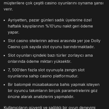
müşterilere çok çeşitli casino oyunlarını oynama şansı
verir.
Ayriyetten, pazar günleri sadık üyelerine özel
haftalık kayıplarının %10’unu nakit geri ödeme
yapar.
Slot casino sitelerinin adresi arasında yer joe Dolly
Casino çok sayıda slot oyunu barındırmaktadır.
Slot oyunları içindeki bazı türler zorlayıcı ama
onlarında ödeme miktarı yüksektir.
7, 500’den fazla slot oyunuyla zengin slot
oyunlarına sahip casino platformudur.
Bir balompié müsabakasına bahis yapmak isteyen
bir oyuncu takımların birçok parametrelerini göz
önüne alarak analizlerini yapmalıdır.
Kullanıcıların güvenli ve sağlıklı bir oyun deneyimi