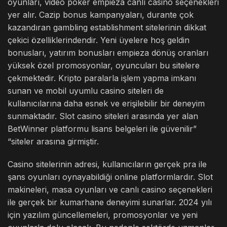
oyunları, video poker empieza canlı casino seçenekleri
yer alır. Cazip bonus kampanyaları, durante çok
kazandıran gambling establishment sitelerinin dikkat
çekici özelliklerindendir. Yeni üyelere hoş geldin
bonusları, yatırım bonusları empieza dönüş oranları
yüksek özel promosyonlar, oyuncuları bu sitelere
çekmektedir. Kripto paralarla işlem yapma imkanı
sunan ve mobil uyumlu casino siteleri de
kullanıcılarına daha esnek ve erişilebilir bir deneyim
sunmaktadır. Slot casino siteleri arasında yer alan
BetWinner platformu lisans belgeleri ile güvenilir”
“siteler arasına girmiştir.
Casino sitelerinin adresi, kullanıcıların gerçek pra ile
şans oyunları oynayabildiği online platformlardır. Slot
makineleri, masa oyunları ve canlı casino seçenekleri
ile gerçek bir kumarhane deneyimi sunarlar. 2024 yılı
için yazılım güncellemeleri, promosyonlar ve yeni