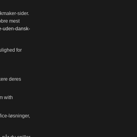
ookmaker-sider.
obre mest
e-uden-dansk-
ulighed for
okere deres
m with
ice-løsninger,