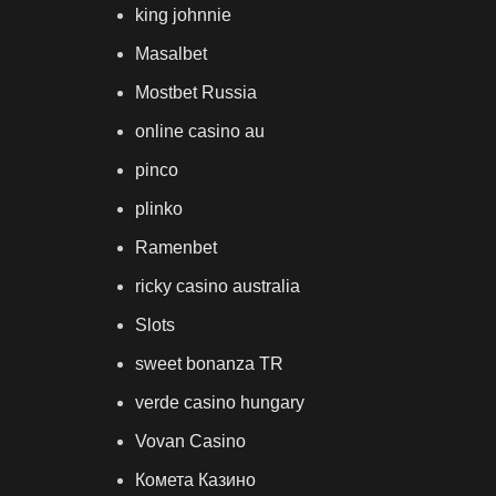
king johnnie
Masalbet
Mostbet Russia
online casino au
pinco
plinko
Ramenbet
ricky casino australia
Slots
sweet bonanza TR
verde casino hungary
Vovan Casino
Комета Казино