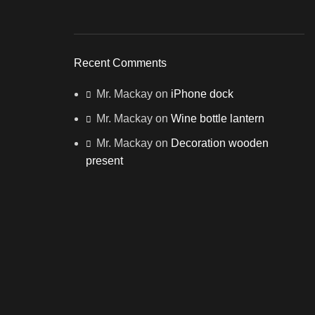
Recent Comments
Mr. Mackay
on
iPhone dock
Mr. Mackay
on
Wine bottle lantern
Mr. Mackay
on
Decoration wooden
present