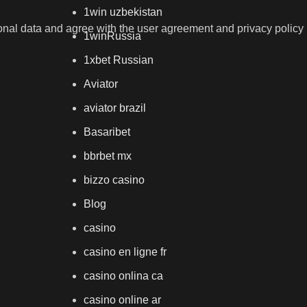
1win uzbekistan
sonal data and agree with the user agreement and privacy policy
1winRussia
1xbet Russian
Aviator
aviator brazil
Basaribet
bbrbet mx
bizzo casino
Blog
casino
casino en ligne fr
casino onlina ca
casino online ar