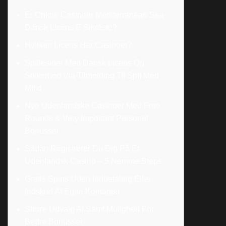
Er Online Casinoer Mediterranean Sea
Dansk Licens E Sikreste?
Hvilken Licens Har Casinoet?
Spillesider Med Dansk Licens Og
Sikkerhed Via Tilmelding Til Spil Med
Mitid
Nye Udenlandske Casinoer Med Free
Rounds & Very Important Personel
Bonusser
Sådan Registrerer Du Dig På Et
Udenlandsk Casino – 5 Nemme Steps
Gratis Spins Uden Indbetaling Eller
Indskud Af Egne Kontanter
Større Udvalg Af Samt Mulighed For
Bedre Bonusser