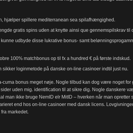
en, hjælper spillere mediterranean sea spilafhængighed.
 mængde gratis spins uden at knytte ainsi que gennemspilskrav til
at kunne udbyde disse lukrative bonus- samt belønningsprogamme
 sobre 100% matchbonus op til fx a hundred € på første indskud.
 sikker loginmetode på danske on-line casinoer indtil just nu.
-cuma bonus meget nøje. Nogle tilbud kan dog være noget for go
er uden mig. identification til at sikre dig. Nogle danskere væl
al man ikke bruge NemID elr MitID – hverken når man opretter s
varieret end hos on-line casinoer med dansk licens. Lovgivningen
 fra markedet.