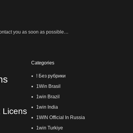
 contact you as soon as possible…
Categories
! Без рубрики
ns
1Win Brasil
1win Brazil
1win India
 Licens
1WIN Official In Russia
1win Turkiye