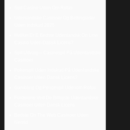
Spil Casino Uden Om Rofus
Udenlandske Casinoer Og Bettingsider
Uden Indskud 2025
Hvilket Er E Bedste Udenlandsk On Line
Casino Uden Dansk Licens?
Spil Udvalg – Сasinospil På Udenlandske
Casinoer
Pokerspil Uden Indskud På Udenlandske
Casinoer Uden Dansk Licens?
Gambling Og Pengespil Udenom Rofus
Fordelene Ved De Billigste Udenlandske
Casinoer Uden Dansk Licens
Bedste On The Web Casinoer Uden
Nemid