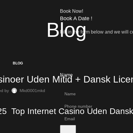
Book Now!
Book A Date !
Blog
Fill in the form below and we will
BLOG
Name
inoer Uden Mitid + Dansk Lice
ed by
Mkd0001mkd
 ️ Top Internet Casino Uden Dansk