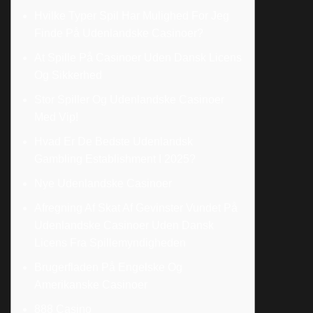
Hvilke Typer Spil Har Mulighed For Jeg
Finde På Udenlandske Casinoer?
At Spille På Casinoer Uden Dansk Licens
Og Sikkerhed
Stor Spiller Og Udenlandske Casinoer
Med Vip!
Hvad Er De Bedste Udenlandsk
Gambling Establishment I 2025?
Nye Udenlandske Casinoer
Afregning Af Skat Af Gevinster Vundet På
Udenlandske Casinoer Uden Dansk
Licens Fra Spillemyndigheden
Brugerfladen På Engelske Og
Amerikanske Casinoer
888 Casino