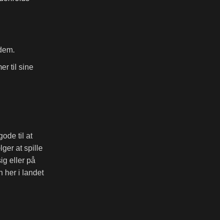
 dem.
r til sine
de til at
ger at spille
ig eller på
 her i landet