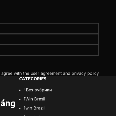
d agree with the user agreement and privacy policy
CATEGORIES
! Без рубрики
1Win Brasil
Sáng
1win Brazil