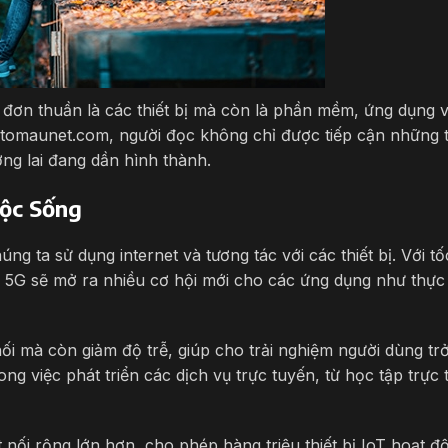
ỉ đơn thuần là các thiết bị mà còn là phần mềm, ứng dụng 
//tomaunet.com, người đọc không chỉ được tiếp cận những t
g lai đang dần hình thành.
ộc Sống
 ta sử dụng internet và tương tác với các thiết bị. Với t
G, 5G sẽ mở ra nhiều cơ hội mới cho các ứng dụng như thực 
nối mà còn giảm độ trễ, giúp cho trải nghiệm người dùng tr
ng việc phát triển các dịch vụ trực tuyến, từ học tập trực
t nối rộng lớn hơn, cho phép hàng triệu thiết bị IoT hoạt 