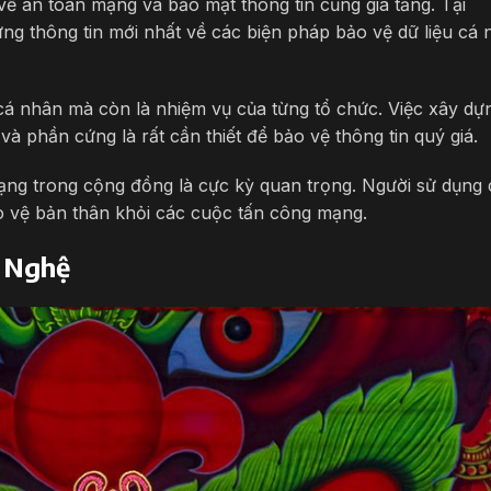
về an toàn mạng và bảo mật thông tin cũng gia tăng. Tại
ng thông tin mới nhất về các biện pháp bảo vệ dữ liệu cá
 cá nhân mà còn là nhiệm vụ của từng tổ chức. Việc xây dự
hần cứng là rất cần thiết để bảo vệ thông tin quý giá.
ạng trong cộng đồng là cực kỳ quan trọng. Người sử dụng 
o vệ bản thân khỏi các cuộc tấn công mạng.
 Nghệ