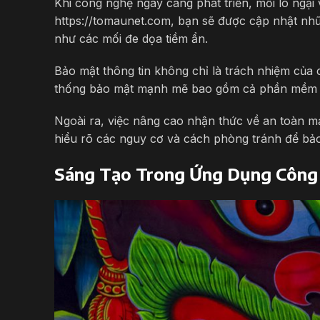
Khi công nghệ ngày càng phát triển, mối lo ngại 
https://tomaunet.com, bạn sẽ được cập nhật nhữ
như các mối đe dọa tiềm ẩn.
Bảo mật thông tin không chỉ là trách nhiệm của
thống bảo mật mạnh mẽ bao gồm cả phần mềm và p
Ngoài ra, việc nâng cao nhận thức về an toàn m
hiểu rõ các nguy cơ và cách phòng tránh để bả
Sáng Tạo Trong Ứng Dụng Công