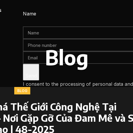
S
Name
Blog
Send
I consent to the processing of personal data an
BLOG
há Thế Giới Công Nghệ Tại
 Nơi Gặp Gỡ Của Đam Mê và 
ạo | 48-2025