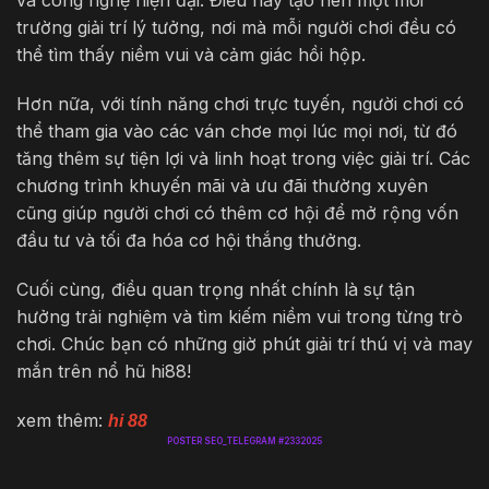
trường giải trí lý tưởng, nơi mà mỗi người chơi đều có
thể tìm thấy niềm vui và cảm giác hồi hộp.
Hơn nữa, với tính năng chơi trực tuyến, người chơi có
thể tham gia vào các ván chơe mọi lúc mọi nơi, từ đó
tăng thêm sự tiện lợi và linh hoạt trong việc giải trí. Các
chương trình khuyến mãi và ưu đãi thường xuyên
cũng giúp người chơi có thêm cơ hội để mở rộng vốn
đầu tư và tối đa hóa cơ hội thắng thưởng.
Cuối cùng, điều quan trọng nhất chính là sự tận
hưởng trải nghiệm và tìm kiếm niềm vui trong từng trò
chơi. Chúc bạn có những giờ phút giải trí thú vị và may
mắn trên nổ hũ hi88!
xem thêm:
hi 88
POSTER SEO_TELEGRAM #2332025