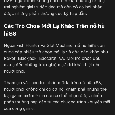
hi88, người chơi không chỉ có thể tận hưởng những
trải nghiệm giải trí độc đáo mà còn có cơ hội nhận
được những phần thưởng cực kỳ hấp dẫn.
Các Trò Chơe Mới Lạ Khác Trên nổ hũ
hi88
Ngoài Fish Hunter và Slot Machine, nổ hũ hi88 còn
cung cấp nhiều trò chơe mới lạ và độc đáo khác như
Poker, Blackjack, Baccarat, v.v. Mỗi trò chơe đều
mang đến những trải nghiệm giải trí khác biệt cho
người chơi.
Tham gia vào các trò chơe mới lạ trên nổ hũ hi88,
người chơi không chỉ có cơ hội khám phá những thể
loại game mới mẻ mà còn có thể nhận được nhiều
phần thưởng hấp dẫn từ các chương trình khuyến mãi
của cổng game.