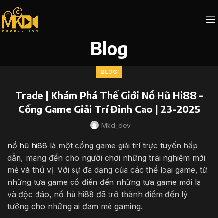
Blog
BLOG
Trade | Khám Phá Thế Giới Nổ Hũ Hi88 –
Cổng Game Giải Trí Đỉnh Cao | 23-2025
Mkd_dev
nổ hũ hi88
là một cổng game giải trí trực tuyến hấp
dẫn, mang đến cho người chơi những trải nghiệm mới
mẻ và thú vị. Với sự đa dạng của các thể loại game, từ
những tựa game cổ điển đến những tựa game mới lạ
và độc đáo, nổ hũ hi88 đã trở thành điểm đến lý
tưởng cho những ai đam mê gaming.