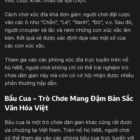
mức cược khác nhau để lựa chọn.
Cách chơi xóc đĩa khá đơn giản: người chơi đặt cược
vào các ô như “Chẵn”, “Lẻ”, “Xanh”, “Đỏ”, v.v. Sau đó,
người croupier sẽ lắc và ném những con xúc xắc lên
bàn. Kết quả sẽ được xác định dựa vào mặt số của
các con xúc xắc.
Tham gia vào các phòng xóc đĩa trực tuyến trên nổ
hũ hi88, người chơi không chỉ có thể trải nghiệm trò
chơe dân gian này mà còn có cơ hội nhận được nhiều
phần thưởng hấp dẫn.
Bầu Cua – Trò Chơe Mang Đậm Bản Sắc
Văn Hóa Việt
Bầu cua là một trò chơe dân gian khác cũng rất được
ưa chuộng tại Việt Nam. Trên nổ hũ hi88, người chơi
có thể tham gia vào các phòng bầu cua trực tuyến với